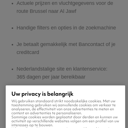
Actuele prijzen en vluchtgegevens voor de
route Brussel naar Al Jawf
Handige filters en opties in de zoekmachine
Je betaalt gemakkelijk met Bancontact of je
creditcard
Nederlandstalige site en klantenservice:
365 dagen per jaar bereikbaar
Uw privacy is belangrijk
Zeker van veilig boeken en betalen
Wij gebruiken standaard strikt noodzakelijke cookies. Met uw
toestemming gebruiken wij aanvullende cookies om verkeer te
analyseren, de effectiviteit van onze advertenties te meten en
Boek ook direct een hotel of huurauto voor
content en advertenties te personaliseren.
Sommige cookies worden geplaatst door derden en kunnen uw
in Al Jawf
activiteit op verschillende websites volgen om een profiel van uw
interesses op te bouwen.