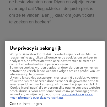
de beste vluchten naar Riyan en wij zijn ervan
overtuigd dat Vliegticktets.nl dé juiste plek is
om ze te vinden. Ben jij klaar om jouw tickets
te zoeken en boeken?
Uw privacy is belangrijk
Wij gebruiken standaard strikt noodzakelijke cookies. Met uw
Praktische informatie voor
toestemming gebruiken wij aanvullende cookies om verkeer te
analyseren, de effectiviteit van onze advertenties te meten en
content en advertenties te personaliseren.
je vlucht naar Riyan
Sommige cookies worden geplaatst door derden en kunnen uw
activiteit op verschillende websites volgen om een profiel van uw
interesses op te bouwen.
U kunt alle cookies accepteren, niet-essentiële cookies weigeren
of uw voorkeuren beheren door hieronder de gewenste optie te
selecteren. U kunt uw keuzes op elk moment wijzigen via de link
‘Cookie-instellingen’, die onderaan elke pagina van onze website
beschikbaar is. Voor zover onze cookies uw persoonsgegevens
verwerken, verwijzen wij u naar onze
privacyverklaring voor
meer informatie over deze verwerking.
Cookie-instellingen