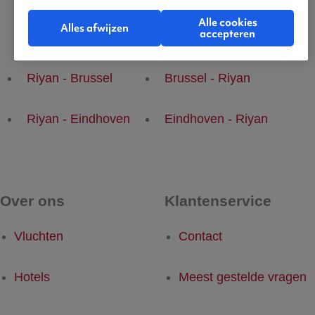
Alle cookies
Alles afwijzen
accepteren
Populaire vluchten
Riyan - Brussel
Brussel - Riyan
Riyan - Eindhoven
Eindhoven - Riyan
Over ons
Klantenservice
Vluchten
Contact
Hotels
Meest gestelde vragen