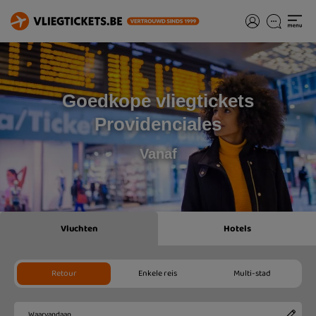
Goedkope vliegtickets
Providenciales
Vanaf