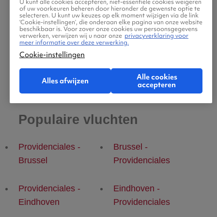
U kunt alle cookies accepteren, niet-essentiële cookies weigeren
Providenciales
of uw voorkeuren beheren door hieronder de gewenste optie te
selecteren. U kunt uw keuzes op elk moment wijzigen via de link
‘Cookie-instellingen’, die onderaan elke pagina van onze website
beschikbaar is. Voor zover onze cookies uw persoonsgegevens
verwerken, verwijzen wij u naar onze
privacyverklaring voor
meer informatie over deze verwerking.
Cookie-instellingen
Alle cookies
Alles afwijzen
accepteren
Populaire vluchten
Providenciales -
Brussel -
Brussel
Providenciales
Providenciales -
Eindhoven -
Eindhoven
Providenciales