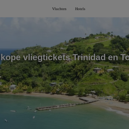
Vluchten
Hotels
kope vliegtickets Trinidad en T