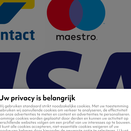
Uw privacy is belangrijk
Wij gebruiken standaard strikt noodzakelijke cookies. Met uw toestemming
ebruiken wij aanvullende cookies om verkeer te analyseren, de effectiviteit
an onze advertenties te meten en content en advertenties te personaliseren.
Sommige cookies worden geplaatst door derden en kunnen uw activiteit op
erschillende websites volgen om een profiel van uw interesses op te bouwen.
 kunt alle cookies accepteren, niet-essentiële cookies weigeren of uw
voorkeuren beheren door hieronder de gewenste optie te selecteren. U kunt