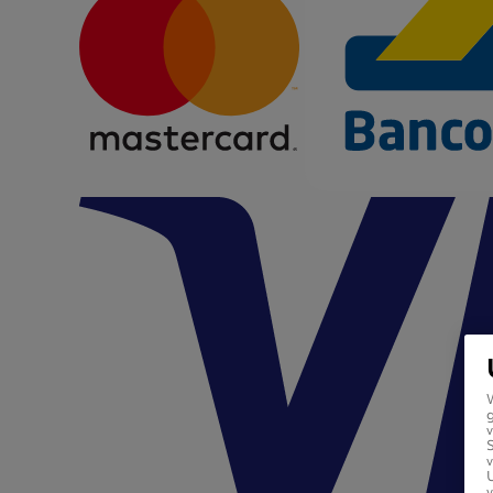
g
v
v
U