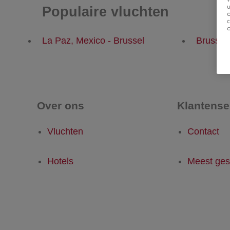
u
Populaire vluchten
La Paz, Mexico - Brussel
Brussel
Over ons
Klantense
Vluchten
Contact
Hotels
Meest ges