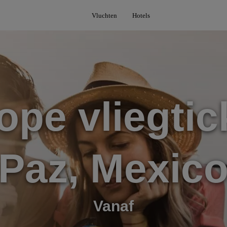
Vluchten
Hotels
pe vliegtic
Paz, Mexic
Vanaf