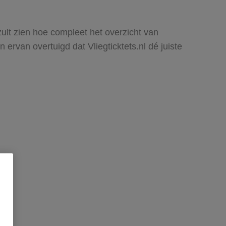
zult zien hoe compleet het overzicht van
ervan overtuigd dat Vliegticktets.nl dé juiste