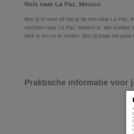
Reis naar La Paz, Mexico
Ben jij er over uit dat je de reis naar La Paz
vluchten naar La Paz, Mexico is. We zoeken all
plek is om ze te vinden. Ben jij klaar om jouw
Praktische informatie voor 
g
v
v
U