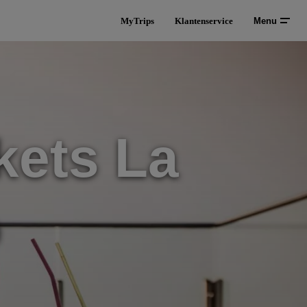
MyTrips
Klantenservice
Menu
kets La
o