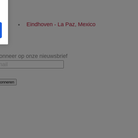
en
Eindhoven - La Paz, Mexico
onneer op onze nieuwsbrief
onneren