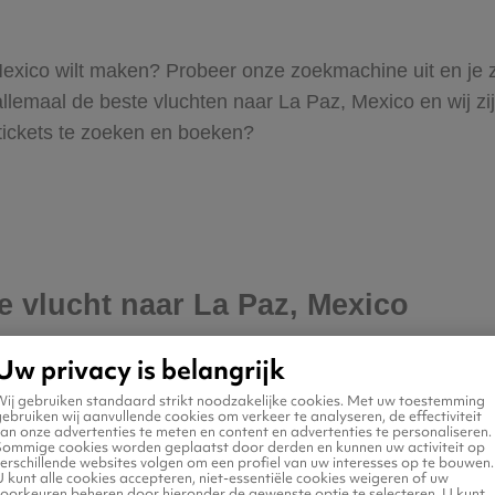
, Mexico wilt maken? Probeer onze zoekmachine uit en je 
emaal de beste vluchten naar La Paz, Mexico en wij zijn 
 tickets te zoeken en boeken?
je vlucht naar La Paz, Mexico
Uw privacy is belangrijk
Wij gebruiken standaard strikt noodzakelijke cookies. Met uw toestemming
ebruiken wij aanvullende cookies om verkeer te analyseren, de effectiviteit
an onze advertenties te meten en content en advertenties te personaliseren.
Sommige cookies worden geplaatst door derden en kunnen uw activiteit op
erschillende websites volgen om een profiel van uw interesses op te bouwen.
 kunt alle cookies accepteren, niet-essentiële cookies weigeren of uw
voorkeuren beheren door hieronder de gewenste optie te selecteren. U kunt