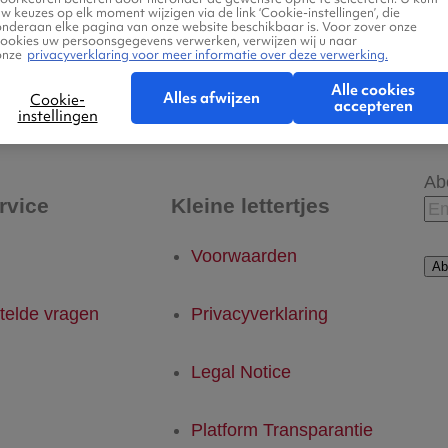
w keuzes op elk moment wijzigen via de link ‘Cookie-instellingen’, die
onderaan elke pagina van onze website beschikbaar is. Voor zover onze
cookies uw persoonsgegevens verwerken, verwijzen wij u naar
onze
privacyverklaring voor meer informatie over deze verwerking.
 - La Paz, Mexico
La Paz, Mexico - Eindhov
Alle cookies
Alles afwijzen
Cookie-
accepteren
instellingen
Ab
rvice
Kleine lettertjes
Voorwaarden
Ab
telde vragen
Privacyverklaring
Legal Notice
Platform Transparantie