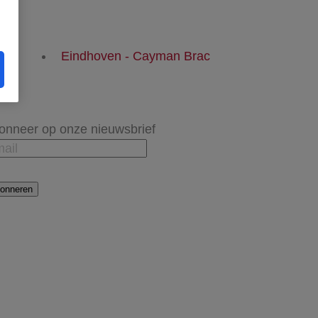
Eindhoven - Cayman Brac
onneer op onze nieuwsbrief
onneren