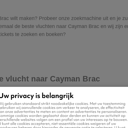
n Brac wilt maken? Probeer onze zoekmachine uit en je zu
aal de beste vluchten naar Cayman Brac en wij zijn erva
 tickets te zoeken en boeken?
je vlucht naar Cayman Brac
Uw privacy is belangrijk
Wij gebruiken standaard strikt noodzakelijke cookies. Met uw toestemming
ebruiken wij aanvullende cookies om verkeer te analyseren, de effectiviteit
an onze advertenties te meten en content en advertenties te personaliseren.
Sommige cookies worden geplaatst door derden en kunnen uw activiteit op
erschillende websites volgen om een profiel van uw interesses op te bouwen.
 kunt alle cookies accepteren, niet-essentiële cookies weigeren of uw
voorkeuren beheren door hieronder de gewenste optie te selecteren. U kunt