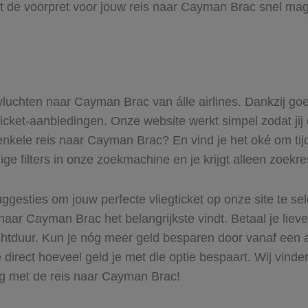
t de voorpret voor jouw reis naar Cayman Brac snel mag 
e vluchten naar Cayman Brac van álle airlines. Dankzij go
gticket-aanbiedingen. Onze website werkt simpel zodat ji
 enkele reis naar Cayman Brac? En vind je het oké om tijd
ge filters in onze zoekmachine en je krijgt alleen zoekr
ggesties om jouw perfecte vliegticket op onze site te se
naar Cayman Brac het belangrijkste vindt. Betaal je liev
uchtduur. Kun je nóg meer geld besparen door vanaf ee
 direct hoeveel geld je met die optie bespaart. Wij vinde
ag met de reis naar Cayman Brac!