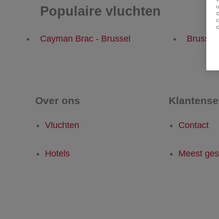
u
Populaire vluchten
Cayman Brac - Brussel
Brussel
Over ons
Klantense
Vluchten
Contact
Hotels
Meest ges