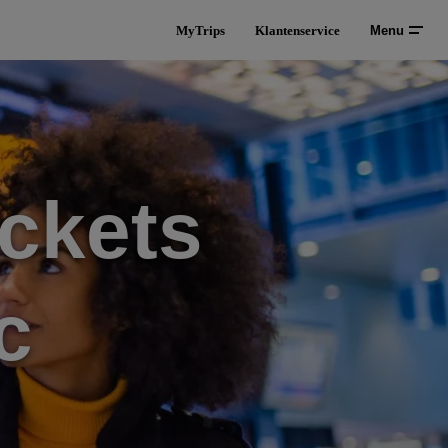
MyTrips
Klantenservice
Menu
ckets
c