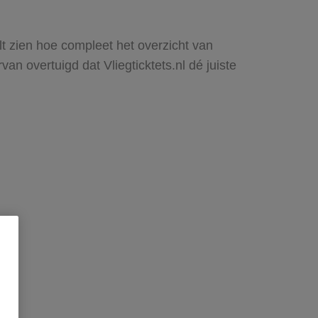
lt zien hoe compleet het overzicht van
n overtuigd dat Vliegticktets.nl dé juiste