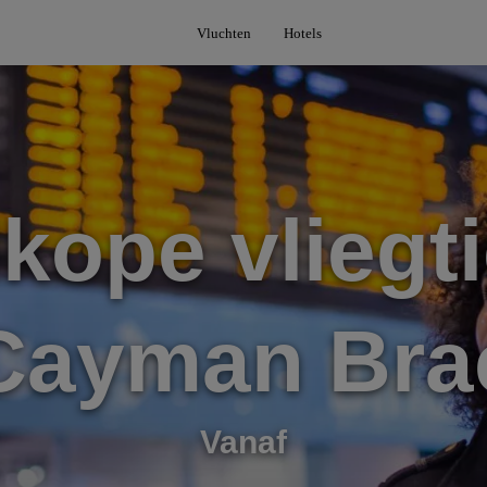
Vluchten
Hotels
kope vliegti
Cayman Bra
Vanaf