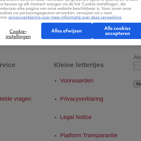
w keuzes op elk moment wijzigen via de link ‘Cookie-instellingen’, die
onderaan elke pagina van onze website beschikbaar is. Voor zover onze
cookies uw persoonsgegevens verwerken, verwijzen wij u naar
onze
privacyverklaring voor meer informatie over deze verwerking.
 - Cayman Brac
Cayman Brac - Eindhoven
Alle cookies
Alles afwijzen
Cookie-
accepteren
instellingen
Ab
rvice
Kleine lettertjes
Voorwaarden
Ab
telde vragen
Privacyverklaring
Legal Notice
Platform Transparantie