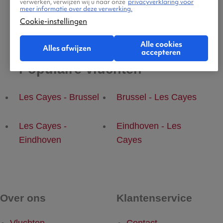
verwerken, verwijzen wij u naar onze
privacyverklaring voor
meer informatie over deze verwerking.
Cookie-instellingen
Alle cookies
Alles afwijzen
accepteren
Populaire vluchten
Les Cayes - Brussel
Brussel - Les Cayes
Les Cayes -
Eindhoven - Les
Eindhoven
Cayes
Over ons
Klantenservice