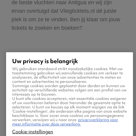
de beste vluchten naar Antigua en wij zijn
ervan overtuigd dat Vliegticktets.nl dé juiste
plek is om ze te vinden. Ben jij klaar om jouw
tickets te zoeken en boeken?
Uw privacy is belangrijk
Wij gebruiken standaard strikt noodzakelijke cookies. Met uw
Praktische informatie voor
toestemming gebruiken wij aanvullende cookies om verkeer te
analyseren, de effectiviteit van onze advertenties te meten en
content en advertenties te personaliseren.
je vlucht naar Antigua
Sommige cookies worden geplaatst door derden en kunnen uw
activiteit op verschillende websites volgen om een profiel van uw
interesses op te bouwen.
U kunt alle cookies accepteren, niet-essentiële cookies weigeren
of uw voorkeuren beheren door hieronder de gewenste optie te
selecteren. U kunt uw keuzes op elk moment wijzigen via de link
‘Cookie-instellingen’, die onderaan elke pagina van onze website
beschikbaar is. Voor zover onze cookies uw persoonsgegevens
verwerken, verwijzen wij u naar onze
privacyverklaring voor
meer informatie over deze verwerking.
Cookie-instellingen