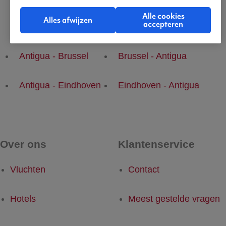
Alle cookies
Alles afwijzen
accepteren
Populaire vluchten
Antigua - Brussel
Brussel - Antigua
Antigua - Eindhoven
Eindhoven - Antigua
Over ons
Klantenservice
Vluchten
Contact
Hotels
Meest gestelde vragen