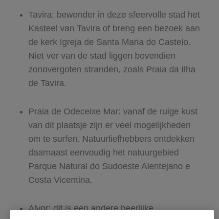
Tavira: bewonder in deze sfeervolle stad het
Kasteel van Tavira of breng een bezoek aan
de kerk Igreja de Santa Maria do Castelo.
Niet ver van de stad liggen bovendien
zonovergoten stranden, zoals Praia da Ilha
de Tavira.
Praia de Odeceixe Mar: vanaf de ruige kust
van dit plaatsje zijn er veel mogelijkheden
om te surfen. Natuurliefhebbers ontdekken
daarnaast eenvoudig het natuurgebied
Parque Natural do Sudoeste Alentejano e
Costa Vicentina.
Alvor: dit is een andere heerlijke