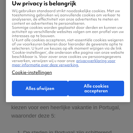
bestemming voor een last minute naar
Uw privacy is belangrijk
Portugal. Bezoek hier eeuwenoude graven
Wij gebruiken standaard strikt noodzakelijke cookies. Met uw
toestemming gebruiken wij aanvullende cookies om verkeer te
bij het Monumentos Megalíticas de Alcalar
analyseren, de effectiviteit van onze advertenties te meten en
content en advertenties te personaliseren.
of kom tot rust op het strand Praia dos Três
Sommige cookies worden geplaatst door derden en kunnen uw
activiteit op verschillende websites volgen om een profiel van uw
Irmãos.
interesses op te bouwen.
U kunt alle cookies accepteren, niet-essentiële cookies weigeren
of uw voorkeuren beheren door hieronder de gewenste optie te
selecteren. U kunt uw keuzes op elk moment wijzigen via de link
Last minute Portugal vanaf
‘Cookie-instellingen’, die onderaan elke pagina van onze website
beschikbaar is. Voor zover onze cookies uw persoonsgegevens
verwerken, verwijzen wij u naar onze
privacyverklaring voor
Eindhoven
meer informatie over deze verwerking.
Cookie-instellingen
Kies bijvoorbeeld voor een betaalbare last
Alle cookies
Alles afwijzen
accepteren
minute naar Portugal vanaf de luchthaven van
Eindhoven. Er zijn redenen genoeg om te
kiezen voor een heerlijke vakantie in Portugal,
waaronder deze 5:
De steden in Portugal zijn schitterend.