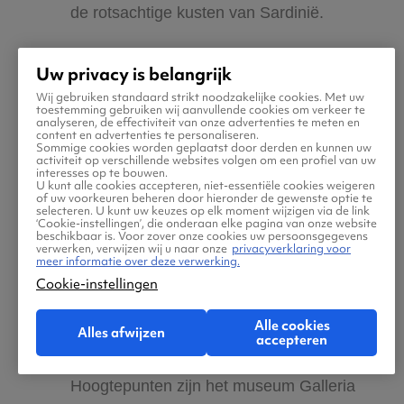
de rotsachtige kusten van Sardinië.
In Italië kun je fantastisch eten. Bestel
Uw privacy is belangrijk
een traditionele pizza in Napels, proef
Wij gebruiken standaard strikt noodzakelijke cookies. Met uw
toestemming gebruiken wij aanvullende cookies om verkeer te
spaghetti cacio e pepe in Rome of geniet
analyseren, de effectiviteit van onze advertenties te meten en
content en advertenties te personaliseren.
van cicchetti bij de borrel in Venetië.
Sommige cookies worden geplaatst door derden en kunnen uw
activiteit op verschillende websites volgen om een profiel van uw
interesses op te bouwen.
U kunt alle cookies accepteren, niet-essentiële cookies weigeren
Liefhebbers van steden hebben een
of uw voorkeuren beheren door hieronder de gewenste optie te
selecteren. U kunt uw keuzes op elk moment wijzigen via de link
ruime keuze in Italië. Ontspan op een
‘Cookie-instellingen’, die onderaan elke pagina van onze website
beschikbaar is. Voor zover onze cookies uw persoonsgegevens
terras in Florence of ga juist naar de
verwerken, verwijzen wij u naar onze
privacyverklaring voor
minder bekende steden Padua en
meer informatie over deze verwerking.
Cookie-instellingen
Perugia.
Alle cookies
Alles afwijzen
Je ontdekt tijdens je last minute in Italië
accepteren
prachtige kunstwerken in diverse musea.
Hoogtepunten zijn het museum Galleria