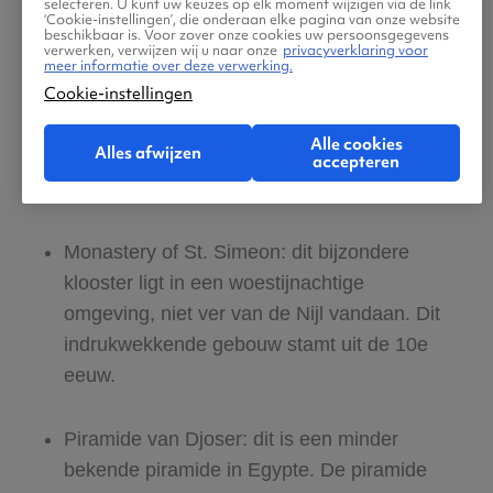
selecteren. U kunt uw keuzes op elk moment wijzigen via de link
‘Cookie-instellingen’, die onderaan elke pagina van onze website
Nationaal Park Ras Mohammed:
beschikbaar is. Voor zover onze cookies uw persoonsgegevens
verwerken, verwijzen wij u naar onze
privacyverklaring voor
natuurliefhebbers gaan duiken of snorkelen
meer informatie over deze verwerking.
Cookie-instellingen
in het 480 km² grote Nationaal Park Ras
Mohammed. Er leven hier onder meer
Alle cookies
Alles afwijzen
papegaaivissen, clownsvissen en
accepteren
rodezeedoktersvissen.
Monastery of St. Simeon: dit bijzondere
klooster ligt in een woestijnachtige
omgeving, niet ver van de Nijl vandaan. Dit
indrukwekkende gebouw stamt uit de 10e
eeuw.
Piramide van Djoser: dit is een minder
bekende piramide in Egypte. De piramide