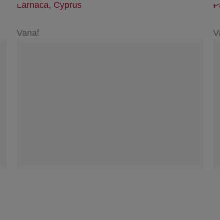
Larnaca, Cyprus
P
Vanaf
V