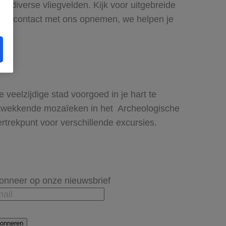
af diverse vliegvelden. Kijk voor uitgebreide
reeks contact met ons opnemen, we helpen je
veelzijdige stad voorgoed in je hart te
rukwekkende mozaïeken in het Archeologische
rtrekpunt voor verschillende excursies.
onneer op onze nieuwsbrief
onneren