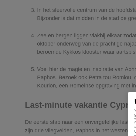
In het sfeervolle centrum van de hoofds
Bijzonder is dat midden in de stad de gre
Zee en bergen liggen vlakbij elkaar zodat
oktober onderweg van de prachtige najaa
beroemde Kykkos klooster waar aartsbiss
Voel hier de magie en inspiratie van Aph
Paphos. Bezoek ook Petra tou Romiou, de
Kourion, een Romeinse opgraving met ind
Last-minute vakantie Cypru
g
v
De eerste stap naar een onvergetelijke last-m
v
zijn drie vliegvelden, Paphos in het westen, 
U