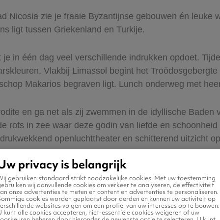
tad Nicosia zie je fraaie Byzantijnse gebouwen én leuke
ns ligt tussen Griekenland en Turkije.
 je in één dag veel verschillende indrukken opdoet. Tijde
rskleuren. Vlakbij Limassol begint het Troödosgebergte 
chop Makarios begraven ligt. Lunch onderweg met heerlij
rodite en ga net als zij zwemmen in de idyllische Baden 
 rots in zee waar deze godin van liefde en schoonheid 
rukwekkend openluchttheater en schitterend uitzicht op
Uw privacy is belangrijk
s
Wij gebruiken standaard strikt noodzakelijke cookies. Met uw toestemming
ebruiken wij aanvullende cookies om verkeer te analyseren, de effectiviteit
an onze advertenties te meten en content en advertenties te personaliseren.
inute Cyprus is de beste ticket deal zoeken op bijvoorbe
Sommige cookies worden geplaatst door derden en kunnen uw activiteit op
erschillende websites volgen om een profiel van uw interesses op te bouwen.
Larnaca in het zuiden en Ercan in het Turkse deel. Je voe
 kunt alle cookies accepteren, niet-essentiële cookies weigeren of uw
voorkeuren beheren door hieronder de gewenste optie te selecteren. U kunt