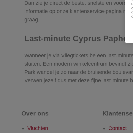
Dan zie je direct de beste, snelste en voordel
u
informatie op onze klantenservice-pagina naa
graag.
Last-minute Cyprus Paphos
Wanneer je via Vliegtickets.be een last-minut
sluiten. Een modern winkelcentrum bevindt zi
Park wandel je zo naar de bruisende boulevard
Verwen jezelf dus met deze fijne last-minute
Over ons
Klantense
Vluchten
Contact