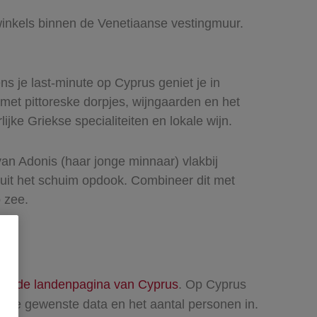
 winkels binnen de Venetiaanse vestingmuur.
ns je last-minute op Cyprus geniet je in
met pittoreske dorpjes, wijngaarden en het
ke Griekse specialiteiten en lokale wijn.
van Adonis (haar jonge minnaar) vlakbij
uit het schuim opdook. Combineer dit met
 zee.
eld
de landenpagina van Cyprus
. Op Cyprus
rt de gewenste data en het aantal personen in.