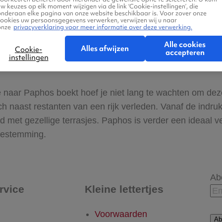
igste deals van verschillende vliegmaatschappijen en van
w keuzes op elk moment wijzigen via de link ‘Cookie-instellingen’, die
onderaan elke pagina van onze website beschikbaar is. Voor zover onze
r de veelgestelde vragen. Natuurlijk kan je ook rechtst
cookies uw persoonsgegevens verwerken, verwijzen wij u naar
onze
privacyverklaring voor meer informatie over deze verwerking.
Alle cookies
Alles afwijzen
Cookie-
accepteren
instellingen
e naar Paphos boekt hoef je niet lang te wachten om deze 
ch naast restanten van een rijk verleden. Vanaf de ind
 met gezellige terrasjes. Paphos is verder een ideaal ve
 bestemming.
Ab
rvice
Kleine lettertjes
Voorwaarden
Ab