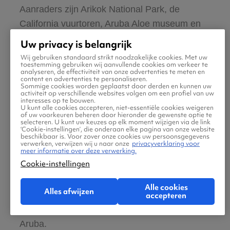
Aanraders zijn Arikok National Park, de
California vuurtoren, Aruba Aloe museum en
The butterfly farm.
Uw privacy is belangrijk
Wij gebruiken standaard strikt noodzakelijke cookies. Met uw
toestemming gebruiken wij aanvullende cookies om verkeer te
#3 Lekker eten en drinken
analyseren, de effectiviteit van onze advertenties te meten en
content en advertenties te personaliseren.
Sommige cookies worden geplaatst door derden en kunnen uw
activiteit op verschillende websites volgen om een profiel van uw
De lokale keuken in Aruba is een echte
interesses op te bouwen.
U kunt alle cookies accepteren, niet-essentiële cookies weigeren
smeltkroes en bestaat uit invloeden van over
of uw voorkeuren beheren door hieronder de gewenste optie te
selecteren. U kunt uw keuzes op elk moment wijzigen via de link
de hele wereld. Lokale eethuisjes vind je op
‘Cookie-instellingen’, die onderaan elke pagina van onze website
beschikbaar is. Voor zover onze cookies uw persoonsgegevens
elke hoek van de straat. Zie je er veel locals?
verwerken, verwijzen wij u naar onze
privacyverklaring voor
meer informatie over deze verwerking.
Dan weet je dat je goed zit. Maar Aruba blijft
Cookie-instellingen
natuurlijk een deel van het Koninkrijk der
Nederlanden. Heb je trek in een Hollandse
Alle cookies
Alles afwijzen
snack, pannenkoeken of poffertjes, zelfs dan
accepteren
vind je je gading tijdens je last-minute in
Aruba.