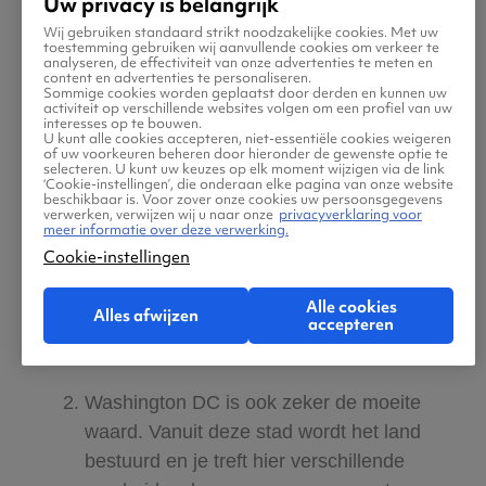
Uw privacy is belangrijk
hebben. Bezoek de wijk Manhattan en ga
Wij gebruiken standaard strikt noodzakelijke cookies. Met uw
naar het Vrijheidsbeeld in de haven.
toestemming gebruiken wij aanvullende cookies om verkeer te
analyseren, de effectiviteit van onze advertenties te meten en
Uiteraard mag je ook het Empire State
content en advertenties te personaliseren.
Sommige cookies worden geplaatst door derden en kunnen uw
Building niet missen en moet je een
activiteit op verschillende websites volgen om een profiel van uw
interesses op te bouwen.
bezoek gebracht hebben aan Times
U kunt alle cookies accepteren, niet-essentiële cookies weigeren
of uw voorkeuren beheren door hieronder de gewenste optie te
Square. Ga daar naar Broadway om
selecteren. U kunt uw keuzes op elk moment wijzigen via de link
‘Cookie-instellingen’, die onderaan elke pagina van onze website
gewoon rond te wandelen of om één van
beschikbaar is. Voor zover onze cookies uw persoonsgegevens
verwerken, verwijzen wij u naar onze
privacyverklaring voor
de vele mooie shows te bezoeken. Even
meer informatie over deze verwerking.
tot rust komen of juist actief bezig zijn?
Cookie-instellingen
Ga dan naar Central Park waar je heerlijk
Alle cookies
doorheen wandelt of waar je deelneemt
Alles afwijzen
accepteren
aan één van de vele sportactiviteiten. ​
Washington DC is ook zeker de moeite
waard. Vanuit deze stad wordt het land
bestuurd en je treft hier verschillende