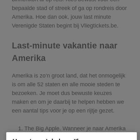
bepaalde stad of streek of ga op rondreis door
Amerika. Hoe dan ook, jouw last minute
Verenigde Staten begint bij Vliegtickets.be.
Last-minute vakantie naar
Amerika
Amerika is zo’n groot land, dat het onmogelijk
is om alle 52 staten en alle mooie steden te
bezoeken. Je moet dus bewuste keuzes
maken en om je daarbij te helpen hebben we
een aantal tips voor je op een rijtje gezet.
The Big Apple. Wanneer je naar Amerika
gaat dan moet je New York gezien