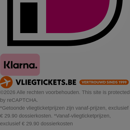
©2026 Alle rechten voorbehouden. This site is protected
by reCAPTCHA.
*Getoonde vliegticketprijzen zijn vanaf-prijzen, exclusief
€ 29.90 dossierkosten.
*Vanaf-vliegticketprijzen,
exclusief € 29.90 dossierkosten