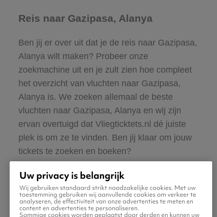
Reis naar Gazipasa, Alanya
Ben jij er over uit dat je de reis naar Gazipasa,
Alanya wilt maken? Probeer onze
zoekmachine uit en je zult zien hoe compleet
het overzicht van vluchten naar Gazipasa,
Alanya is. We zoeken allemaal de beste
vluchten naar Gazipasa, Alanya en wij zijn
ervan overtuigd dat Vliegticktets.nl dé juiste
plek is om ze te vinden. Ben jij klaar om jouw
tickets te zoeken en boeken?
Uw privacy is belangrijk
Wij gebruiken standaard strikt noodzakelijke cookies. Met uw
toestemming gebruiken wij aanvullende cookies om verkeer te
analyseren, de effectiviteit van onze advertenties te meten en
content en advertenties te personaliseren.
Sommige cookies worden geplaatst door derden en kunnen uw