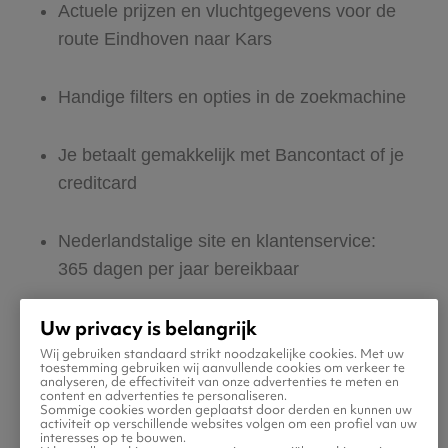
Actuele prijzen en vluchtgegevens voor de
route Eindhoven naar Kars
Handige filters en opties in de zoekmachine
Je betaalt gemakkelijk met Bancontact of je
creditcard
Nederlandstalige site en klantenservice:
365 dagen per jaar bereikbaar
Uw privacy is belangrijk
Zeker van veilig boeken en betalen
Wij gebruiken standaard strikt noodzakelijke cookies. Met uw
toestemming gebruiken wij aanvullende cookies om verkeer te
analyseren, de effectiviteit van onze advertenties te meten en
Boek ook direct een hotel of huurauto voor
content en advertenties te personaliseren.
Sommige cookies worden geplaatst door derden en kunnen uw
in Kars
activiteit op verschillende websites volgen om een profiel van uw
interesses op te bouwen.