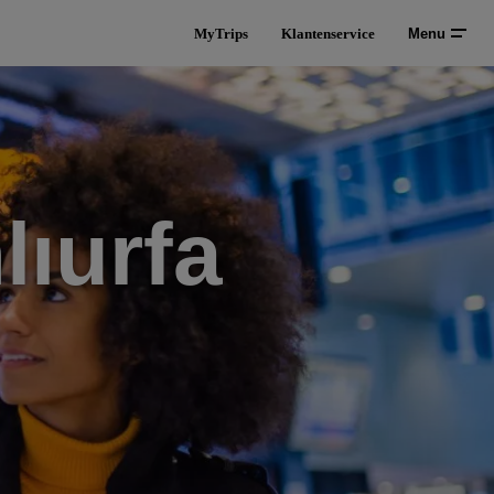
MyTrips
Klantenservice
Menu
lıurfa