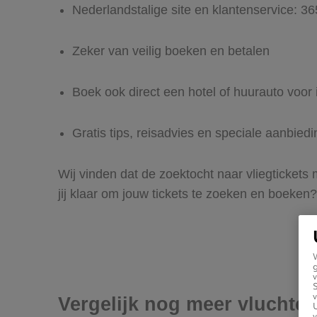
Nederlandstalige site en klantenservice: 3
Zeker van veilig boeken en betalen
Boek ook direct een hotel of huurauto voor 
Gratis tips, reisadvies en speciale aanbiedi
Wij vinden dat de zoektocht naar vliegtickets
jij klaar om jouw tickets te zoeken en boeken?
g
v
v
Vergelijk nog meer vluchten
U