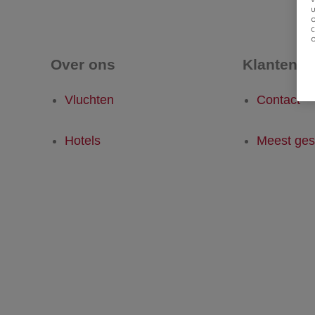
u
Over ons
Klantense
Vluchten
Contact
Hotels
Meest ges