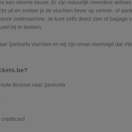
 een slimme keuze. Er zijn natuurlijk meerdere airlines 
ht uit en sorteer je de vluchten liever op vertrek- of aan
onze zoekmachine. Je kunt zelfs direct zien of bagage v
ueel bij te boeken.
ar Şanlıurfa vluchten en wij zijn ervan overtuigd dat Vlie
ckets.be?
route Brussel naar Şanlıurfa
e
 creditcard