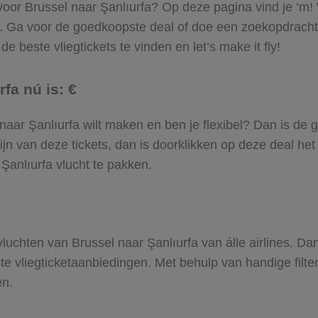
 voor Brussel naar Şanlıurfa? Op deze pagina vind je ‘m! 
el. Ga voor de goedkoopste deal of doe een zoekopdracht
e beste vliegtickets te vinden en let’s make it fly!
fa nú is: €
el naar Şanlıurfa wilt maken en ben je flexibel? Dan is de 
jn van deze tickets, dan is doorklikken op deze deal het
r Şanlıurfa vlucht te pakken.
 vluchten van Brussel naar Şanlıurfa van álle airlines. D
ste vliegticketaanbiedingen. Met behulp van handige filte
en.