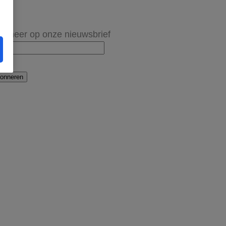
onneer op onze nieuwsbrief
onneren