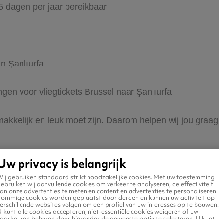
65 dagen per jaar bereikbaar
in Şanlıurfa
ngen voor vliegtickets Brussel naar Şanlıurfa
 makkelijk en leuk moet zijn. Daarom helpen wij jou graag
Uw privacy is belangrijk
Wij gebruiken standaard strikt noodzakelijke cookies. Met uw toestemming
ebruiken wij aanvullende cookies om verkeer te analyseren, de effectiviteit
an onze advertenties te meten en content en advertenties te personaliseren.
Sommige cookies worden geplaatst door derden en kunnen uw activiteit op
erschillende websites volgen om een profiel van uw interesses op te bouwen.
 naar Şanlıurfa
 kunt alle cookies accepteren, niet-essentiële cookies weigeren of uw
voorkeuren beheren door hieronder de gewenste optie te selecteren. U kunt