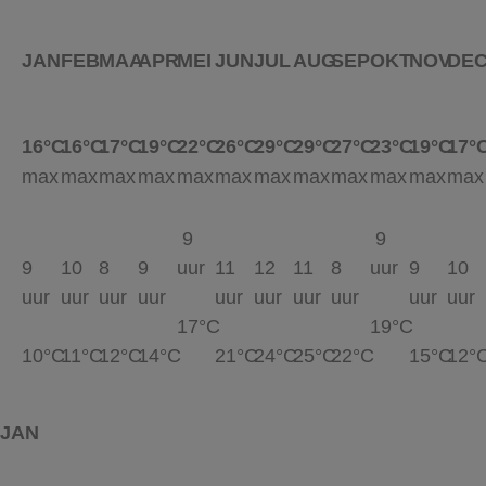
JAN
FEB
MAA
APR
MEI
JUN
JUL
AUG
SEP
OKT
NOV
DE
16°C
16°C
17°C
19°C
22°C
26°C
29°C
29°C
27°C
23°C
19°C
17°
max
max
max
max
max
max
max
max
max
max
max
max
9
9
9
10
8
9
uur
11
12
11
8
uur
9
10
uur
uur
uur
uur
uur
uur
uur
uur
uur
uur
17°C
19°C
10°C
11°C
12°C
14°C
21°C
24°C
25°C
22°C
15°C
12°
JAN