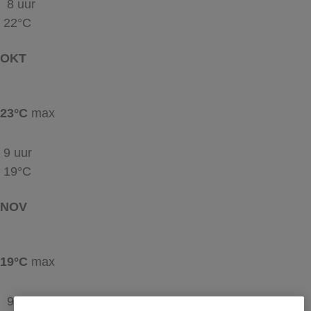
8 uur
22°C
OKT
23°C
max
9 uur
19°C
NOV
19°C
max
9 uur