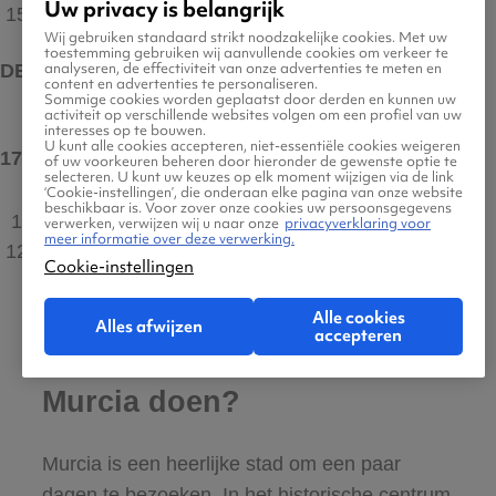
Uw privacy is belangrijk
15°C
Wij gebruiken standaard strikt noodzakelijke cookies. Met uw
toestemming gebruiken wij aanvullende cookies om verkeer te
analyseren, de effectiviteit van onze advertenties te meten en
DEC
content en advertenties te personaliseren.
Sommige cookies worden geplaatst door derden en kunnen uw
activiteit op verschillende websites volgen om een profiel van uw
interesses op te bouwen.
U kunt alle cookies accepteren, niet-essentiële cookies weigeren
17°C
max
of uw voorkeuren beheren door hieronder de gewenste optie te
selecteren. U kunt uw keuzes op elk moment wijzigen via de link
‘Cookie-instellingen’, die onderaan elke pagina van onze website
beschikbaar is. Voor zover onze cookies uw persoonsgegevens
10 uur
verwerken, verwijzen wij u naar onze
privacyverklaring voor
meer informatie over deze verwerking.
12°C
Cookie-instellingen
Alle cookies
Alles afwijzen
accepteren
Wat kun je allemaal in
Murcia doen?
Murcia is een heerlijke stad om een paar
dagen te bezoeken. In het historische centrum