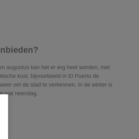
aanbieden?
 en augustus kan het er erg heet worden, met
ische kust, bijvoorbeeld in El Puerto de
 weer om de stad te verkennen. In de winter is
oe wat neerslag.