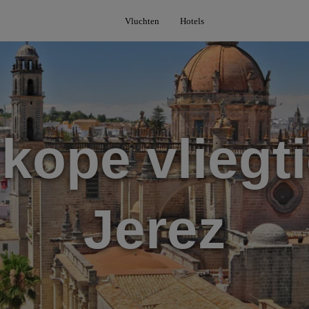
Vluchten
Hotels
kope vliegti
Jerez