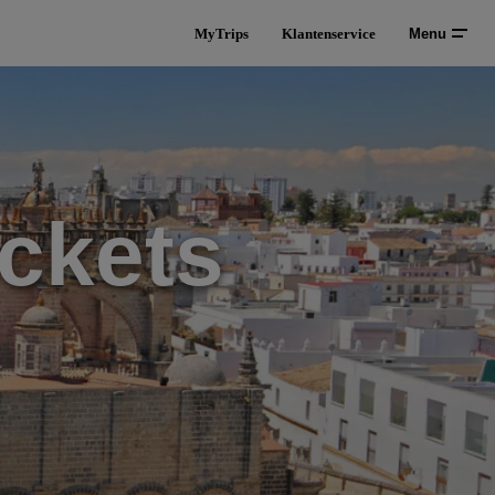
MyTrips
Klantenservice
Menu
ckets