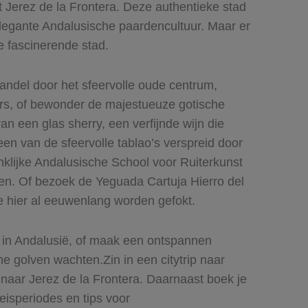
t Jerez de la Frontera. Deze authentieke stad
elegante Andalusische paardencultuur. Maar er
e fascinerende stad.
Wandel door het sfeervolle oude centrum,
ers, of bewonder de majestueuze gotische
an een glas sherry, een verfijnde wijn die
en van de sfeervolle tablao’s verspreid door
klijke Andalusische School voor Ruiterkunst
n. Of bezoek de Yeguada Cartuja Hierro del
e hier al eeuwenlang worden gefokt.
d in Andalusië, of maak een ontspannen
che golven wachten.
Zin in een citytrip naar
n naar Jerez de la Frontera. Daarnaast boek je
eisperiodes en tips voor