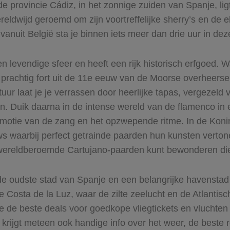
de provincie Cádiz, in het zonnige zuiden van Spanje, lig
eldwijd geroemd om zijn voortreffelijke sherry’s en de 
vanuit België sta je binnen iets meer dan drie uur in dez
n levendige sfeer en heeft een rijk historisch erfgoed. 
 prachtig fort uit de 11e eeuw van de Moorse overheers
ur laat je je verrassen door heerlijke tapas, vergezeld v
. Duik daarna in de intense wereld van de flamenco in e
motie van de zang en het opzwepende ritme. In de Konin
waarbij perfect getrainde paarden hun kunsten vertone
e wereldberoemde Cartujano-paarden kunt bewonderen di
de oudste stad van Spanje en een belangrijke havensta
e Costa de la Luz, waar de zilte zeelucht en de Atlantis
 je de beste deals voor goedkope vliegtickets en vluchte
 krijgt meteen ook handige info over het weer, de beste r