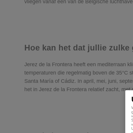
vliegen vanaf een van de Belgische luchthave
Hoe kan het dat jullie zul
Jerez de la Frontera heeft een mediterraan kl
temperaturen die regelmatig boven de 35°C sti
Santa María of Cádiz. In april, mei, juni, sep
het in Jerez de la Frontera relatief zacht, m
g
v
v
U