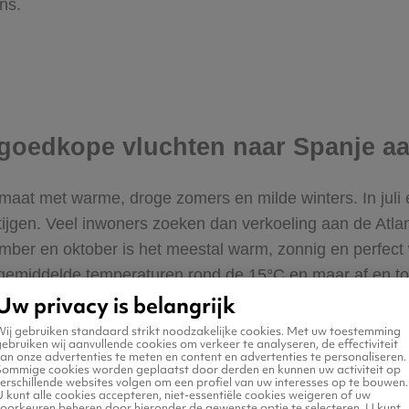
ns.
ke goedkope vluchten naar Spanje 
imaat met warme, droge zomers en milde winters. In juli
jgen. Veel inwoners zoeken dan verkoeling aan de Atlant
tember en oktober is het meestal warm, zonnig en perfect
et gemiddelde temperaturen rond de 15°C en maar af en t
Uw privacy is belangrijk
Wij gebruiken standaard strikt noodzakelijke cookies. Met uw toestemming
ebruiken wij aanvullende cookies om verkeer te analyseren, de effectiviteit
an onze advertenties te meten en content en advertenties te personaliseren.
Sommige cookies worden geplaatst door derden en kunnen uw activiteit op
erschillende websites volgen om een profiel van uw interesses op te bouwen.
 kunt alle cookies accepteren, niet-essentiële cookies weigeren of uw
voorkeuren beheren door hieronder de gewenste optie te selecteren. U kunt