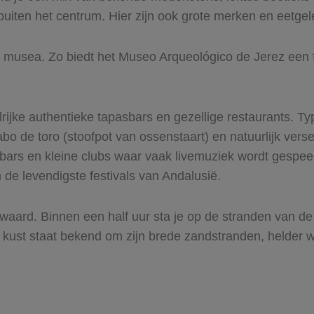
 buiten het centrum. Hier zijn ook grote merken en eetg
e musea. Zo biedt het Museo Arqueológico de Jerez een 
alrijke authentieke tapasbars en gezellige restaurants. T
bo de toro (stoofpot van ossenstaart) en natuurlijk vers
ilbars en kleine clubs waar vaak livemuziek wordt gespeel
de levendigste festivals van Andalusië.
aard. Binnen een half uur sta je op de stranden van de 
ust staat bekend om zijn brede zandstranden, helder wa