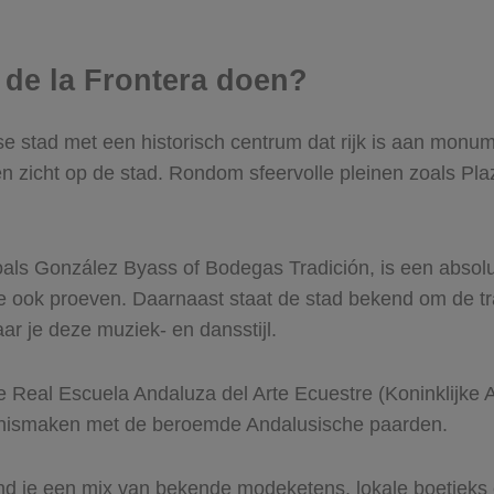
z de la Frontera doen?
e stad met een historisch centrum dat rijk is aan monu
n zicht op de stad. Rondom sfeervolle pleinen zoals Plaz
ls González Byass of Bodegas Tradición, is een absolute
je ook proeven. Daarnaast staat de stad bekend om de tr
ar je deze muziek- en dansstijl.
 Real Escuela Andaluza del Arte Ecuestre (Koninklijke A
nnismaken met de beroemde Andalusische paarden.
vind je een mix van bekende modeketens, lokale boetiek