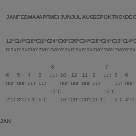
JAN
FEB
MAA
APR
MEI
JUN
JUL
AUG
SEP
OKT
NOV
DE
12°C
14°C
16°C
19°C
24°C
30°C
35°C
34°C
28°C
24°C
16°C
14°
max
max
max
max
max
max
max
max
max
max
max
max
8
7
6
5
4
5
uur
10
12
11
9
uur
6
6
uur
uur
uur
uur
uur
uur
uur
uur
uur
uur
12°C
12°C
2°C
3°C
5°C
8°C
16°C
20°C
20°C
16°C
6°C
4°C
JAN