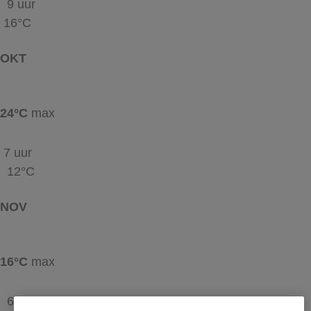
9 uur
16°C
OKT
24°C
max
7 uur
12°C
NOV
16°C
max
6 uur