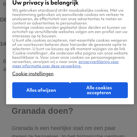
Uw privacy is belangrijk
6°C
Wij gebruiken standaard strikt noodzakelijke cookies. Met uw
toestemming gebruiken wij aanvullende cookies om verkeer te
analyseren, de effectiviteit van onze advertenties te meten en
DEC
content en advertenties te personaliseren.
Sommige cookies worden geplaatst door derden en kunnen uw
activiteit op verschillende websites volgen om een profiel van uw
interesses op te bouwen.
U kunt alle cookies accepteren, niet-essentiële cookies weigeren
14°C
max
of uw voorkeuren beheren door hieronder de gewenste optie te
selecteren. U kunt uw keuzes op elk moment wijzigen via de link
‘Cookie-instellingen’, die onderaan elke pagina van onze website
beschikbaar is. Voor zover onze cookies uw persoonsgegevens
6 uur
verwerken, verwijzen wij u naar onze
privacyverklaring voor
meer informatie over deze verwerking.
4°C
Cookie-instellingen
Alle cookies
Alles afwijzen
accepteren
Wat kun je allemaal in
Granada doen?
Granada is een heerlijke stad om een paar
dagen te bezoeken. In het historische centrum