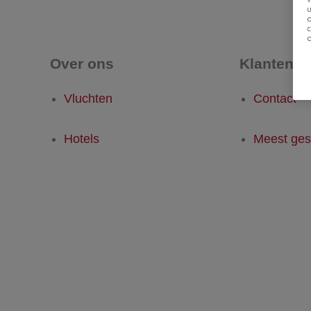
u
Over ons
Klantense
Vluchten
Contact
Hotels
Meest ges