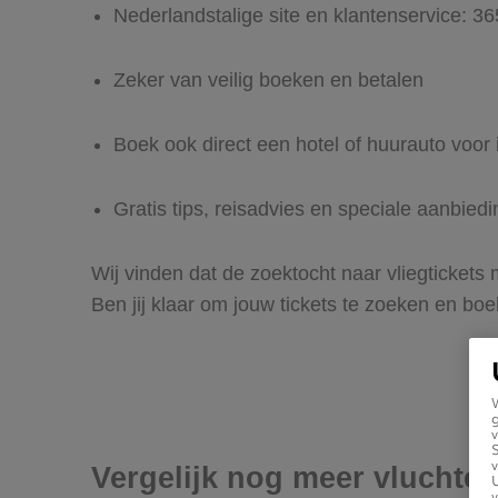
Nederlandstalige site en klantenservice: 3
Zeker van veilig boeken en betalen
Boek ook direct een hotel of huurauto voor 
Gratis tips, reisadvies en speciale aanbied
Wij vinden dat de zoektocht naar vliegtickets
Ben jij klaar om jouw tickets te zoeken en bo
g
v
v
Vergelijk nog meer vluchten
U