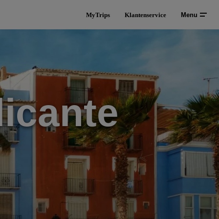
MyTrips
Klantenservice
Menu
icante