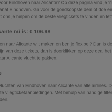
 voor Eindhoven naar Alicante? Op deze pagina vind je ‘m!
 vanaf Eindhoven. Ga voor de goedkoopste deal of doe 
 ons je helpen om de beste vliegtickets te vinden en let’s
ante nú is: € 106.98
oven naar Alicante wilt maken en ben je flexibel? Dan is d
jn van deze tickets, dan is doorklikken op deze deal het
aar Alicante vlucht te pakken.
e
 vluchten van Eindhoven naar Alicante van álle airlines. 
ste vliegticketaanbiedingen. Met behulp van handige filte
nden.