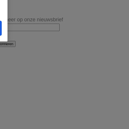
onneer op onze nieuwsbrief
onneren