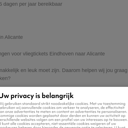
65 dagen per jaar bereikbaar
in Alicante
ingen voor vliegtickets Eindhoven naar Alicante
 makkelijk en leuk moet zijn. Daarom helpen wij jou graa
eken?
Uw privacy is belangrijk
Wij gebruiken standaard strikt noodzakelijke cookies. Met uw toestemming
ebruiken wij aanvullende cookies om verkeer te analyseren, de effectiviteit
an onze advertenties te meten en content en advertenties te personaliseren.
Sommige cookies worden geplaatst door derden en kunnen uw activiteit op
erschillende websites volgen om een profiel van uw interesses op te bouwen.
 naar Alicante
 kunt alle cookies accepteren, niet-essentiële cookies weigeren of uw
voorkeuren beheren door hieronder de gewenste optie te selecteren. U kunt