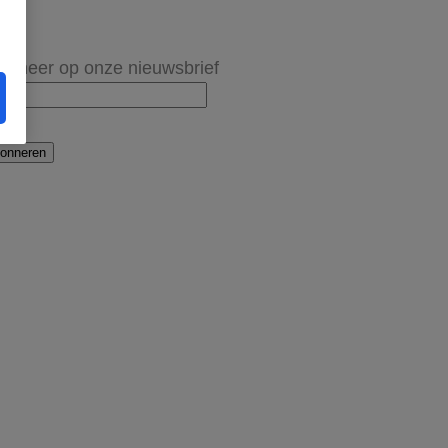
onneer op onze nieuwsbrief
onneren