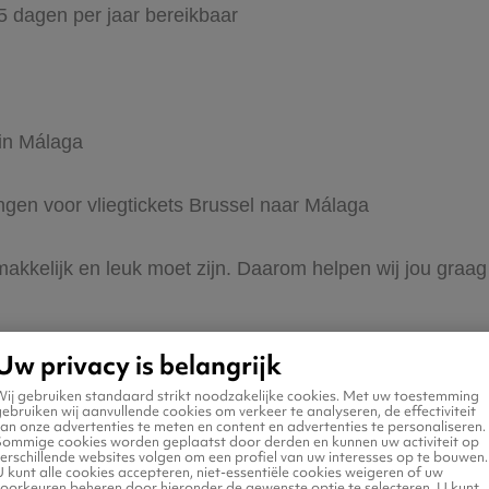
65 dagen per jaar bereikbaar
 in Málaga
ingen voor vliegtickets Brussel naar Málaga
makkelijk en leuk moet zijn. Daarom helpen wij jou graag
Uw privacy is belangrijk
Wij gebruiken standaard strikt noodzakelijke cookies. Met uw toestemming
ebruiken wij aanvullende cookies om verkeer te analyseren, de effectiviteit
an onze advertenties te meten en content en advertenties te personaliseren.
Sommige cookies worden geplaatst door derden en kunnen uw activiteit op
erschillende websites volgen om een profiel van uw interesses op te bouwen.
n naar Málaga
 kunt alle cookies accepteren, niet-essentiële cookies weigeren of uw
voorkeuren beheren door hieronder de gewenste optie te selecteren. U kunt