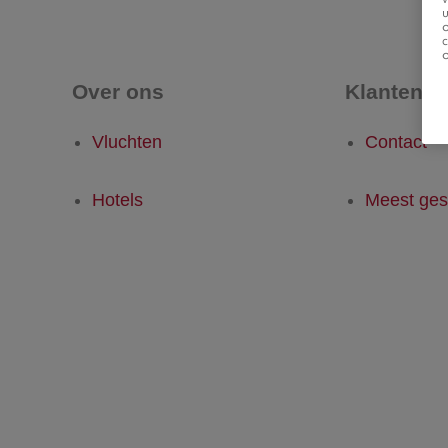
u
Over ons
Klantense
Vluchten
Contact
Hotels
Meest ges