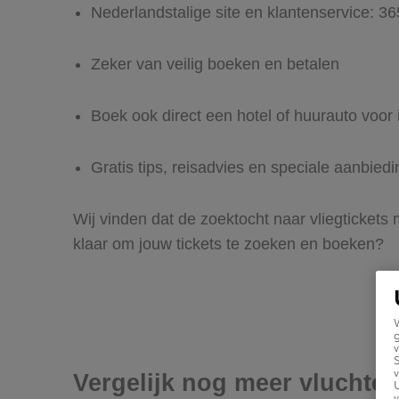
Nederlandstalige site en klantenservice: 3
Zeker van veilig boeken en betalen
Boek ook direct een hotel of huurauto voor
Gratis tips, reisadvies en speciale aanbied
Wij vinden dat de zoektocht naar vliegtickets 
klaar om jouw tickets te zoeken en boeken?
g
v
v
Vergelijk nog meer vluchte
U