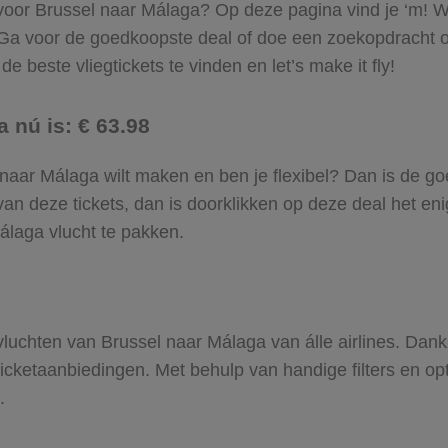
 voor Brussel naar Málaga? Op deze pagina vind je ‘m! Wi
. Ga voor de goedkoopste deal of doe een zoekopdracht 
e beste vliegtickets te vinden en let’s make it fly!
 nú is: € 63.98
el naar Málaga wilt maken en ben je flexibel? Dan is de go
an deze tickets, dan is doorklikken op deze deal het enig
Málaga vlucht te pakken.
 vluchten van Brussel naar Málaga van álle airlines. Dan
gticketaanbiedingen. Met behulp van handige filters en op
.