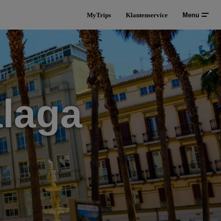
MyTrips
Klantenservice
Menu
álaga