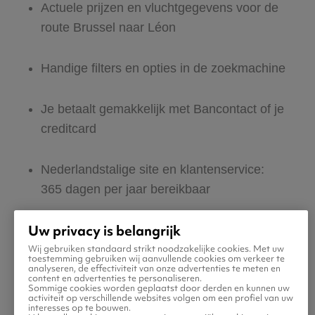
Actuele prijzen en vluchtgegevens voor de
route Brussel naar Léon
Handige filters en opties in de zoekmachine
Je betaalt gemakkelijk met Bancontact of je
creditcard
Nederlandstalige site en klantenservice:
365 dagen per jaar bereikbaar
Uw privacy is belangrijk
Zeker van veilig boeken en betalen
Wij gebruiken standaard strikt noodzakelijke cookies. Met uw
toestemming gebruiken wij aanvullende cookies om verkeer te
analyseren, de effectiviteit van onze advertenties te meten en
Boek ook direct een hotel of huurauto voor
content en advertenties te personaliseren.
Sommige cookies worden geplaatst door derden en kunnen uw
in Léon
activiteit op verschillende websites volgen om een profiel van uw
interesses op te bouwen.