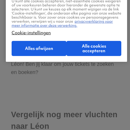
U kunt alle cookies accepteren, niet-essentiële cookies weigeren
of uw voorkeuren beheren door hieronder de gewenste optie te
Gratis tips, reisadvies en speciale
selecteren. U kunt uw keuzes op elk moment wijzigen via de link
‘Cookie-instellingen’, die onderaan elke pagina van onze website
aanbiedingen voor vliegtickets Brussel naar
beschikbaar is. Voor zover onze cookies uw persoonsgegevens
verwerken, verwijzen wij u naar onze
privacyverklaring voor
Léon
meer informatie over deze verwerking.
Cookie-instellingen
Wij vinden dat de zoektocht naar vliegtickets
Alle cookies
makkelijk en leuk moet zijn. Daarom helpen
Alles afwijzen
accepteren
wij jou graag met de reis van Brussel naar
Léon! Ben jij klaar om jouw tickets te zoeken
en boeken?
Vergelijk nog meer vluchten
naar Léon