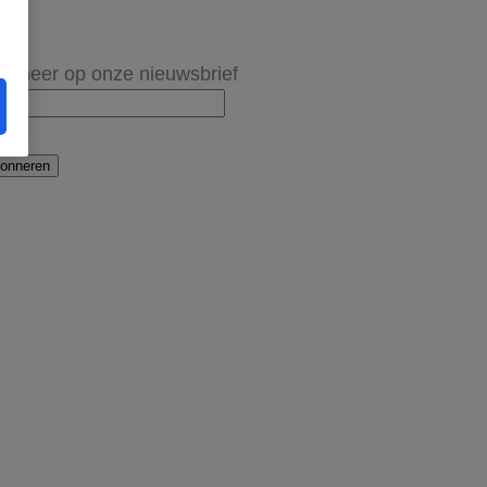
onneer op onze nieuwsbrief
onneren