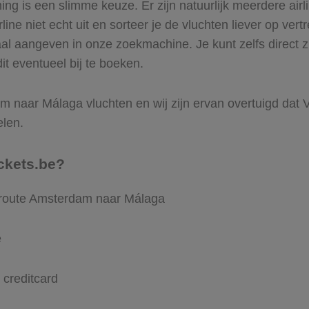
g is een slimme keuze. Er zijn natuurlijk meerdere air
ine niet echt uit en sorteer je de vluchten liever op vert
aal aangeven in onze zoekmachine. Je kunt zelfs direct
it eventueel bij te boeken.
 naar Málaga vluchten en wij zijn ervan overtuigd dat Vli
elen.
ckets.be?
e route Amsterdam naar Málaga
e
 creditcard