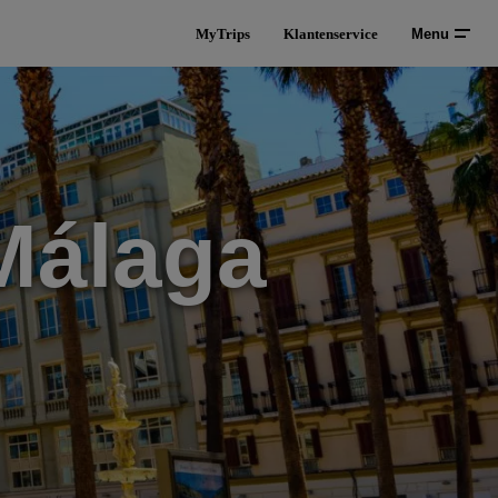
MyTrips
Klantenservice
Menu
Málaga