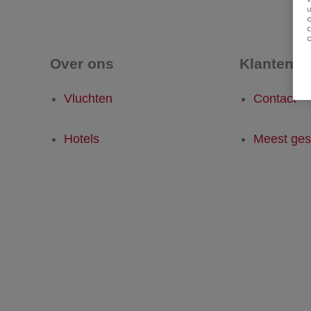
u
Over ons
Klantense
Vluchten
Contact
Hotels
Meest ges