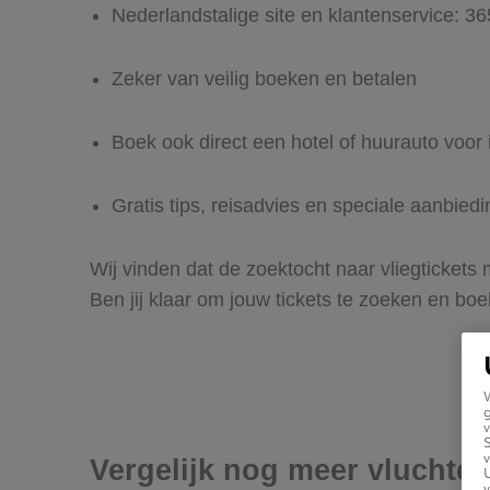
Nederlandstalige site en klantenservice: 3
Zeker van veilig boeken en betalen
Boek ook direct een hotel of huurauto voor
Gratis tips, reisadvies en speciale aanbie
Wij vinden dat de zoektocht naar vliegtickets
Ben jij klaar om jouw tickets te zoeken en bo
g
v
v
Vergelijk nog meer vluchte
U