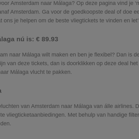
l voor Amsterdam naar Málaga? Op deze pagina vind je ‘m! 
vanaf Amsterdam. Ga voor de goedkoopste deal of doe
 ons je helpen om de beste vliegtickets te vinden en let’s
aga nú is: € 89.93
erdam naar Málaga wilt maken en ben je flexibel? Dan is d
jn van deze tickets, dan is doorklikken op deze deal het
 naar Málaga vlucht te pakken.
a
e vluchten van Amsterdam naar Málaga van álle airlines. 
ste vliegticketaanbiedingen. Met behulp van handige filte
nden.