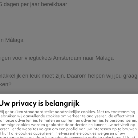
65 dagen per jaar bereikbaar
 in Málaga
dingen voor vliegtickets Amsterdam naar Málaga
 makkelijk en leuk moet zijn. Daarom helpen wij jou gra
eken?
Uw privacy is belangrijk
Wij gebruiken standaard strikt noodzakelijke cookies. Met uw toestemming
ebruiken wij aanvullende cookies om verkeer te analyseren, de effectiviteit
an onze advertenties te meten en content en advertenties te personaliseren.
Sommige cookies worden geplaatst door derden en kunnen uw activiteit op
erschillende websites volgen om een profiel van uw interesses op te bouwen.
n naar Málaga
 kunt alle cookies accepteren, niet-essentiële cookies weigeren of uw
voorkeuren beheren door hieronder de gewenste optie te selecteren. U kunt