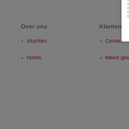
u
Over ons
Klantense
Vluchten
Contact
Hotels
Meest ges