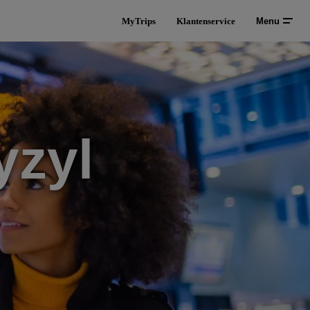
MyTrips
Klantenservice
Menu
yzyl