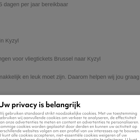
65 dagen per jaar bereikbaar
in Kyzyl
ngen voor vliegtickets Brussel naar Kyzyl
makkelijk en leuk moet zijn. Daarom helpen wij jou graag 
Uw privacy is belangrijk
Wij gebruiken standaard strikt noodzakelijke cookies. Met uw toestemming
ebruiken wij aanvullende cookies om verkeer te analyseren, de effectiviteit
an onze advertenties te meten en content en advertenties te personaliseren.
Sommige cookies worden geplaatst door derden en kunnen uw activiteit op
erschillende websites volgen om een profiel van uw interesses op te bouwen.
 naar Kyzyl
 kunt alle cookies accepteren, niet-essentiële cookies weigeren of uw
voorkeuren beheren door hieronder de gewenste optie te selecteren. U kunt