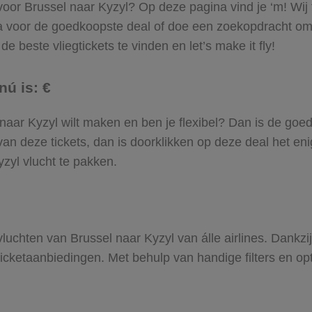
 voor Brussel naar Kyzyl? Op deze pagina vind je ‘m! Wij 
Ga voor de goedkoopste deal of doe een zoekopdracht om
e beste vliegtickets te vinden en let’s make it fly!
nú is: €
el naar Kyzyl wilt maken en ben je flexibel? Dan is de goed
an deze tickets, dan is doorklikken op deze deal het enig
yzyl vlucht te pakken.
 vluchten van Brussel naar Kyzyl van álle airlines. Dankz
gticketaanbiedingen. Met behulp van handige filters en op