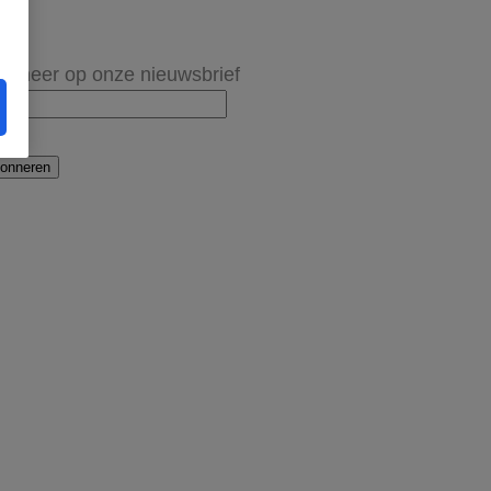
onneer op onze nieuwsbrief
onneren