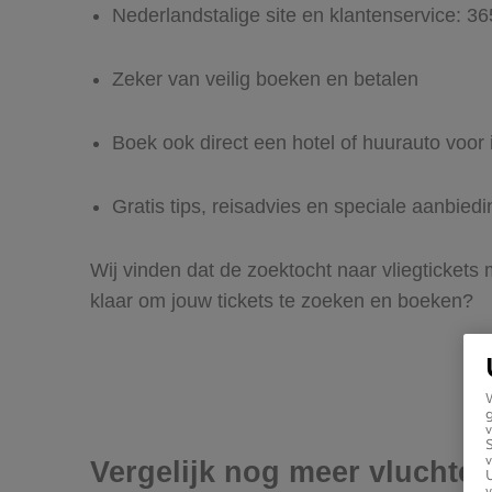
Nederlandstalige site en klantenservice: 3
Zeker van veilig boeken en betalen
Boek ook direct een hotel of huurauto voor 
Gratis tips, reisadvies en speciale aanbiedi
Wij vinden dat de zoektocht naar vliegtickets 
klaar om jouw tickets te zoeken en boeken?
g
v
v
Vergelijk nog meer vluchten
U