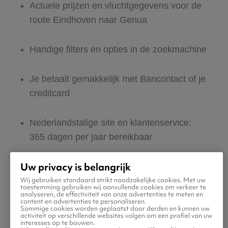
Actuele prijzen en vluchtgegevens voor de
route Eindhoven naar Genua
Handige filters en opties in de zoekmachine
Je betaalt gemakkelijk met Bancontact of je
creditcard
Nederlandstalige site en klantenservice:
365 dagen per jaar bereikbaar
Uw privacy is belangrijk
Zeker van veilig boeken en betalen
Wij gebruiken standaard strikt noodzakelijke cookies. Met uw
toestemming gebruiken wij aanvullende cookies om verkeer te
analyseren, de effectiviteit van onze advertenties te meten en
Boek ook direct een hotel of huurauto voor
content en advertenties te personaliseren.
Sommige cookies worden geplaatst door derden en kunnen uw
in Genua
activiteit op verschillende websites volgen om een profiel van uw
interesses op te bouwen.