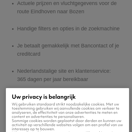
Actuele prijzen en vluchtgegevens voor de
route Eindhoven naar Bozen
Handige filters en opties in de zoekmachine
Je betaalt gemakkelijk met Bancontact of je
creditcard
Nederlandstalige site en klantenservice:
365 dagen per jaar bereikbaar
Uw privacy is belangrijk
Zeker van veilig boeken en betalen
Wij gebruiken standaard strikt noodzakelijke cookies. Met uw
toestemming gebruiken wij aanvullende cookies om verkeer te
analyseren, de effectiviteit van onze advertenties te meten en
Boek ook direct een hotel of huurauto voor
content en advertenties te personaliseren.
Sommige cookies worden geplaatst door derden en kunnen uw
in Bozen
activiteit op verschillende websites volgen om een profiel van uw
interesses op te bouwen.