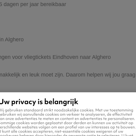
65 dagen per jaar bereikbaar
in Alghero
ingen voor vliegtickets Eindhoven naar Alghero
 makkelijk en leuk moet zijn. Daarom helpen wij jou gra
Uw privacy is belangrijk
Wij gebruiken standaard strikt noodzakelijke cookies. Met uw toestemming
ebruiken wij aanvullende cookies om verkeer te analyseren, de effectiviteit
an onze advertenties te meten en content en advertenties te personaliseren.
Sommige cookies worden geplaatst door derden en kunnen uw activiteit op
erschillende websites volgen om een profiel van uw interesses op te bouwen.
n naar Alghero
 kunt alle cookies accepteren, niet-essentiële cookies weigeren of uw
voorkeuren beheren door hieronder de gewenste optie te selecteren. U kunt