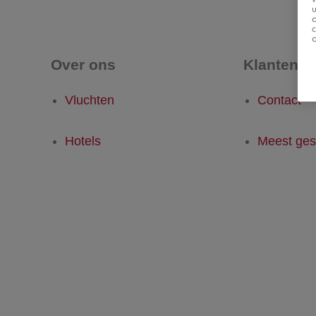
u
Over ons
Klantense
Vluchten
Contact
Hotels
Meest ges