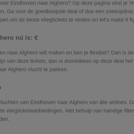
l voor Eindhoven naar Alghero? Op deze pagina vind je ‘m!
ven. Ga voor de goedkoopste deal of doe een zoekopdrac
en om de beste vliegtickets te vinden en let’s make it fl
hero nú is: €
oven naar Alghero wilt maken en ben je flexibel? Dan is d
jn van deze tickets, dan is doorklikken op deze deal het
naar Alghero vlucht te pakken.
o
 vluchten van Eindhoven naar Alghero van álle airlines. 
ste vliegticketaanbiedingen. Met behulp van handige filte
den.