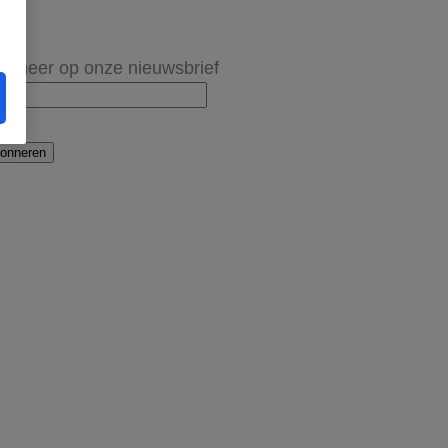
onneer op onze nieuwsbrief
onneren