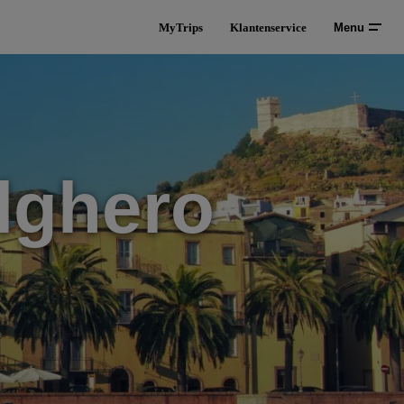
MyTrips
Klantenservice
Menu
lghero