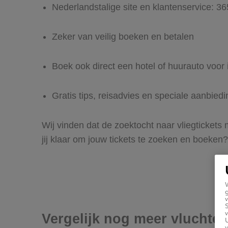
Nederlandstalige site en klantenservice: 3
Zeker van veilig boeken en betalen
Boek ook direct een hotel of huurauto voor 
Gratis tips, reisadvies en speciale aanbied
Wij vinden dat de zoektocht naar vliegtickets
jij klaar om jouw tickets te zoeken en boeken?
g
v
v
Vergelijk nog meer vluchte
U