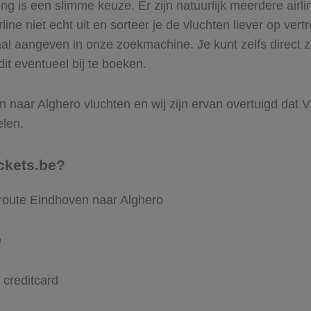
 is een slimme keuze. Er zijn natuurlijk meerdere airli
ine niet echt uit en sorteer je de vluchten liever op vert
aal aangeven in onze zoekmachine. Je kunt zelfs direct 
it eventueel bij te boeken.
 naar Alghero vluchten en wij zijn ervan overtuigd dat Vli
elen.
ckets.be?
 route Eindhoven naar Alghero
e
 creditcard