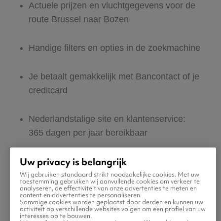
Actuele prijzen en vluchtgegevens voor de
route Brussel naar Bozen
Handige filters en opties in de zoekmachine
Je betaalt gemakkelijk met Bancontact of je
creditcard
Nederlandstalige site en klantenservice:
365 dagen per jaar bereikbaar
Uw privacy is belangrijk
Zeker van veilig boeken en betalen
Wij gebruiken standaard strikt noodzakelijke cookies. Met uw
toestemming gebruiken wij aanvullende cookies om verkeer te
analyseren, de effectiviteit van onze advertenties te meten en
Boek ook direct een hotel of huurauto voor
content en advertenties te personaliseren.
Sommige cookies worden geplaatst door derden en kunnen uw
in Bozen
activiteit op verschillende websites volgen om een profiel van uw
interesses op te bouwen.