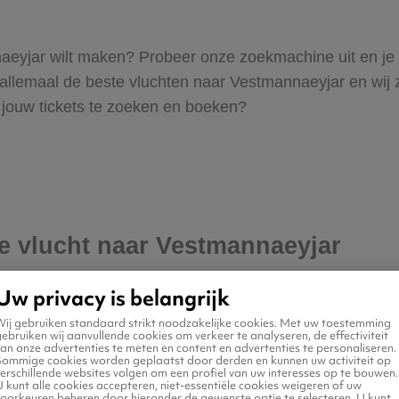
annaeyjar wilt maken? Probeer onze zoekmachine uit en je
lemaal de beste vluchten naar Vestmannaeyjar en wij zij
om jouw tickets te zoeken en boeken?
je vlucht naar Vestmannaeyjar
Uw privacy is belangrijk
Wij gebruiken standaard strikt noodzakelijke cookies. Met uw toestemming
ebruiken wij aanvullende cookies om verkeer te analyseren, de effectiviteit
an onze advertenties te meten en content en advertenties te personaliseren.
Sommige cookies worden geplaatst door derden en kunnen uw activiteit op
erschillende websites volgen om een profiel van uw interesses op te bouwen.
 kunt alle cookies accepteren, niet-essentiële cookies weigeren of uw
voorkeuren beheren door hieronder de gewenste optie te selecteren. U kunt