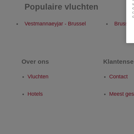
u
Populaire vluchten
Vestmannaeyjar - Brussel
Brussel
Over ons
Klantense
Vluchten
Contact
Hotels
Meest ges