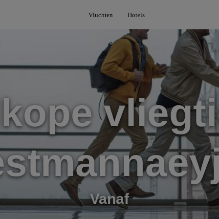
Vluchten
Hotels
kope vliegti
estmannaeyj
Vanaf