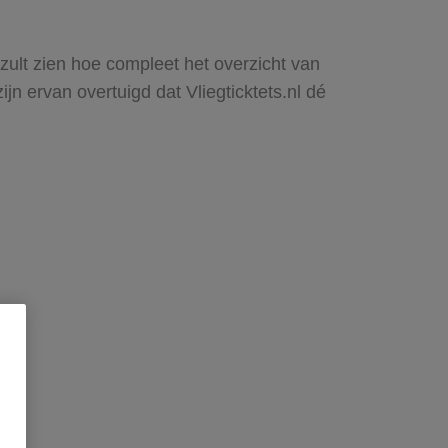
 zult zien hoe compleet het overzicht van
n ervan overtuigd dat Vliegticktets.nl dé