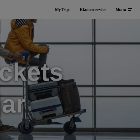
MyTrips
Klantenservice
Menu
ckets
ar