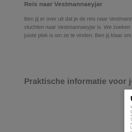
Reis naar Vestmannaeyjar
Ben jij er over uit dat je de reis naar Vestm
vluchten naar Vestmannaeyjar is. We zoeken al
juiste plek is om ze te vinden. Ben jij klaar 
Praktische informatie voor 
g
v
v
U