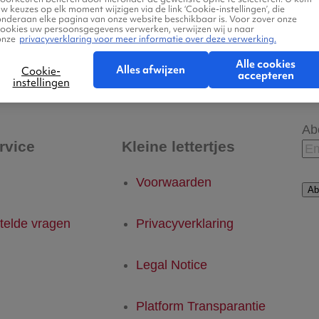
w keuzes op elk moment wijzigen via de link ‘Cookie-instellingen’, die
onderaan elke pagina van onze website beschikbaar is. Voor zover onze
cookies uw persoonsgegevens verwerken, verwijzen wij u naar
onze
privacyverklaring voor meer informatie over deze verwerking.
 - Vestmannaeyjar
Vestmannaeyjar - Eindhov
Alle cookies
Alles afwijzen
Cookie-
accepteren
instellingen
Ab
rvice
Kleine lettertjes
Voorwaarden
Ab
telde vragen
Privacyverklaring
Legal Notice
Platform Transparantie