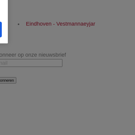
en
Eindhoven - Vestmannaeyjar
onneer op onze nieuwsbrief
onneren