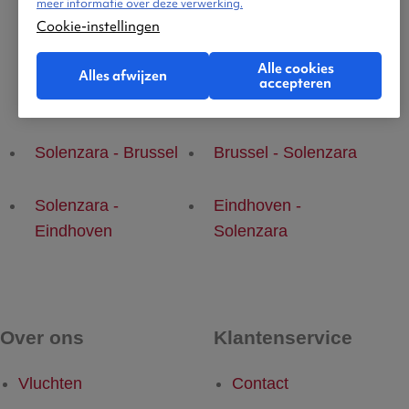
meer informatie over deze verwerking.
Cookie-instellingen
Alle cookies
Alles afwijzen
accepteren
Populaire vluchten
Solenzara - Brussel
Brussel - Solenzara
Solenzara -
Eindhoven -
Eindhoven
Solenzara
Over ons
Klantenservice
Vluchten
Contact