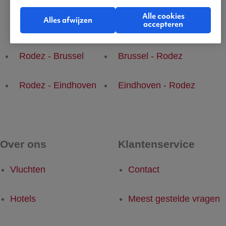
Alle cookies
Alles afwijzen
accepteren
Populaire vluchten
Rodez - Brussel
Brussel - Rodez
Rodez - Eindhoven
Eindhoven - Rodez
Over ons
Klantenservice
Vluchten
Contact
Hotels
Meest gestelde vragen