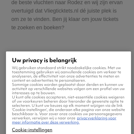
de beste vluchten naar Rodez en wij zijn ervan
overtuigd dat Vliegticktets.nl dé juiste plek is
om ze te vinden. Ben jij klaar om jouw tickets
te zoeken en boeken?
Uw privacy is belangrijk
Wij gebruiken standaard strikt noodzakelijke cookies. Met uw
Praktische informatie voor
toestemming gebruiken wij aanvullende cookies om verkeer te
analyseren, de effectiviteit van onze advertenties te meten en
content en advertenties te personaliseren.
je vlucht naar Rodez
Sommige cookies worden geplaatst door derden en kunnen uw
activiteit op verschillende websites volgen om een profiel van uw
interesses op te bouwen.
U kunt alle cookies accepteren, niet-essentiële cookies weigeren
of uw voorkeuren beheren door hieronder de gewenste optie te
selecteren. U kunt uw keuzes op elk moment wijzigen via de link
‘Cookie-instellingen’, die onderaan elke pagina van onze website
beschikbaar is. Voor zover onze cookies uw persoonsgegevens
verwerken, verwijzen wij u naar onze
privacyverklaring voor
meer informatie over deze verwerking.
Cookie-instellingen