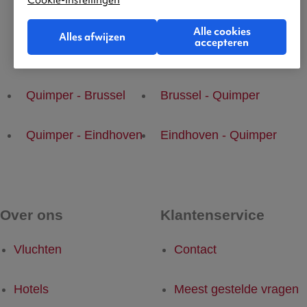
Cookie-instellingen
Alle cookies
Alles afwijzen
accepteren
Populaire vluchten
Quimper - Brussel
Brussel - Quimper
Quimper - Eindhoven
Eindhoven - Quimper
Over ons
Klantenservice
Vluchten
Contact
Hotels
Meest gestelde vragen