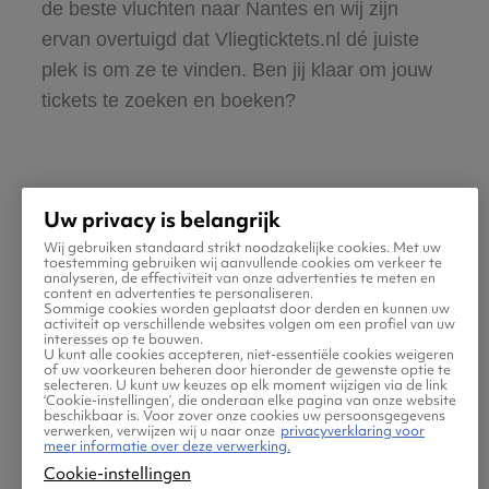
de beste vluchten naar Nantes en wij zijn
ervan overtuigd dat Vliegticktets.nl dé juiste
plek is om ze te vinden. Ben jij klaar om jouw
tickets te zoeken en boeken?
Uw privacy is belangrijk
Wij gebruiken standaard strikt noodzakelijke cookies. Met uw
Praktische informatie voor
toestemming gebruiken wij aanvullende cookies om verkeer te
analyseren, de effectiviteit van onze advertenties te meten en
content en advertenties te personaliseren.
je vlucht naar Nantes
Sommige cookies worden geplaatst door derden en kunnen uw
activiteit op verschillende websites volgen om een profiel van uw
interesses op te bouwen.
U kunt alle cookies accepteren, niet-essentiële cookies weigeren
of uw voorkeuren beheren door hieronder de gewenste optie te
selecteren. U kunt uw keuzes op elk moment wijzigen via de link
‘Cookie-instellingen’, die onderaan elke pagina van onze website
beschikbaar is. Voor zover onze cookies uw persoonsgegevens
verwerken, verwijzen wij u naar onze
privacyverklaring voor
meer informatie over deze verwerking.
Cookie-instellingen