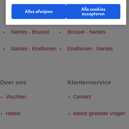
Alle cookies
Alles afwijzen
accepteren
Populaire vluchten
Nantes - Brussel
Brussel - Nantes
Nantes - Eindhoven
Eindhoven - Nantes
Over ons
Klantenservice
Vluchten
Contact
Hotels
Meest gestelde vragen