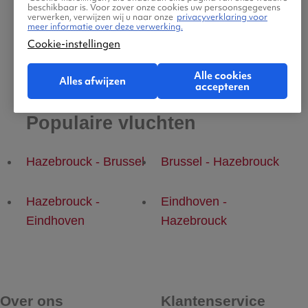
beschikbaar is. Voor zover onze cookies uw persoonsgegevens
verwerken, verwijzen wij u naar onze
privacyverklaring voor
meer informatie over deze verwerking.
Cookie-instellingen
Alle cookies
Alles afwijzen
accepteren
Populaire vluchten
Hazebrouck - Brussel
Brussel - Hazebrouck
Hazebrouck -
Eindhoven -
Eindhoven
Hazebrouck
Over ons
Klantenservice