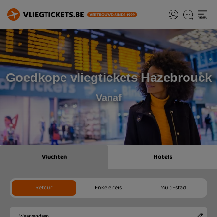
Goedkope vliegtickets Hazebrouck
Vanaf