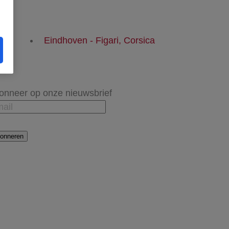
n
Eindhoven - Figari, Corsica
onneer op onze nieuwsbrief
onneren