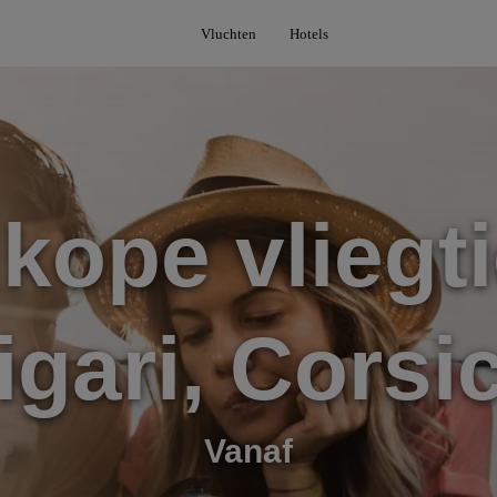
Vluchten
Hotels
kope vliegti
igari, Corsi
Vanaf