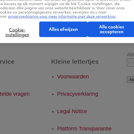
w keuzes op elk moment wijzigen via de link ‘Cookie-instellingen’, die
onderaan elke pagina van onze website beschikbaar is. Voor zover onze
cookies uw persoonsgegevens verwerken, verwijzen wij u naar
onze
privacyverklaring voor meer informatie over deze verwerking.
- Figari, Corsica
Figari, Corsica - Eindhove
Alle cookies
Alles afwijzen
Cookie-
accepteren
instellingen
Ab
rvice
Kleine lettertjes
Voorwaarden
Ab
telde vragen
Privacyverklaring
Legal Notice
Platform Transparantie