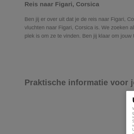
Reis naar Figari, Corsica
Ben jij er over uit dat je de reis naar Figari
vluchten naar Figari, Corsica is. We zoeken all
plek is om ze te vinden. Ben jij klaar om jouw
Praktische informatie voor j
g
v
v
U