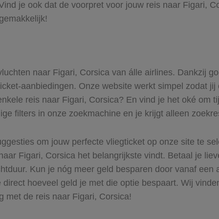
nd je ook dat de voorpret voor jouw reis naar Figari, C
 gemakkelijk!
 vluchten naar Figari, Corsica van álle airlines. Dankzij 
ticket-aanbiedingen. Onze website werkt simpel zodat jij d
enkele reis naar Figari, Corsica? En vind je het oké om ti
ge filters in onze zoekmachine en je krijgt alleen zoekr
ggesties om jouw perfecte vliegticket op onze site te se
aar Figari, Corsica het belangrijkste vindt. Betaal je li
chtduur. Kun je nóg meer geld besparen door vanaf een a
 direct hoeveel geld je met die optie bespaart. Wij vinde
 met de reis naar Figari, Corsica!