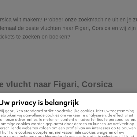
, Corsica wilt maken? Probeer onze zoekmachine uit en je 
emaal de beste vluchten naar Figari, Corsica en wij zijn e
 tickets te zoeken en boeken?
e vlucht naar Figari, Corsica
Uw privacy is belangrijk
Wij gebruiken standaard strikt noodzakelijke cookies. Met uw toestemming
ebruiken wij aanvullende cookies om verkeer te analyseren, de effectiviteit
an onze advertenties te meten en content en advertenties te personaliseren.
Sommige cookies worden geplaatst door derden en kunnen uw activiteit op
erschillende websites volgen om een profiel van uw interesses op te bouwen.
 kunt alle cookies accepteren, niet-essentiële cookies weigeren of uw
voorkeuren beheren door hieronder de gewenste optie te selecteren. U kunt