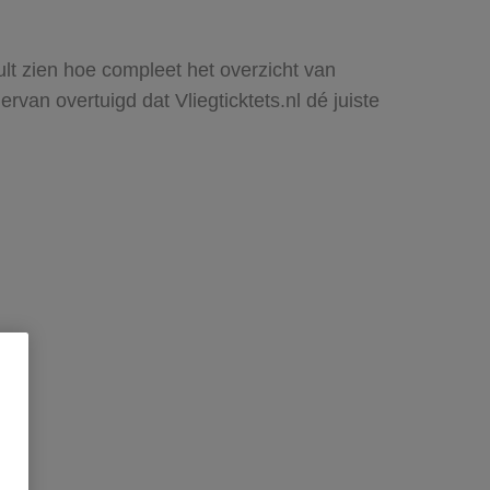
zult zien hoe compleet het overzicht van
rvan overtuigd dat Vliegticktets.nl dé juiste