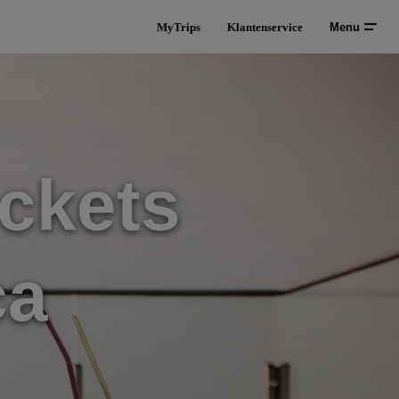
MyTrips
Klantenservice
Menu
ckets
ca