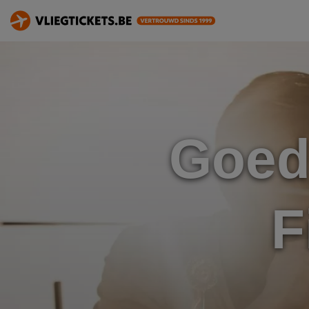
Goed
F