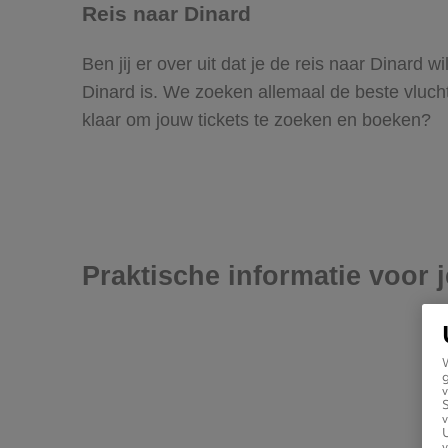
Reis naar Dinard
Ben jij er over uit dat je de reis naar Dinard
Dinard is. We zoeken allemaal de beste vluchten
klaar om jouw tickets te zoeken en boeken?
Praktische informatie voor 
g
v
v
U