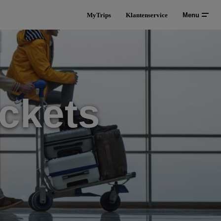
MyTrips
Klantenservice
Menu
ckets