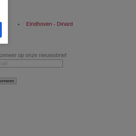
Eindhoven - Dinard
onneer op onze nieuwsbrief
onneren