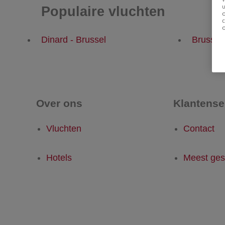
u
Populaire vluchten
Dinard - Brussel
Brussel 
Over ons
Klantense
Vluchten
Contact
Hotels
Meest ges