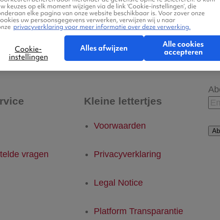
w keuzes op elk moment wijzigen via de link ‘Cookie-instellingen’, die
onderaan elke pagina van onze website beschikbaar is. Voor zover onze
cookies uw persoonsgegevens verwerken, verwijzen wij u naar
onze
privacyverklaring voor meer informatie over deze verwerking.
- Dinard
Dinard - Eindhoven
Alle cookies
Alles afwijzen
Cookie-
accepteren
instellingen
Ab
rvice
Kleine lettertjes
Voorwaarden
Ab
telde vragen
Privacyverklaring
Legal Notice
Platform Transparantie