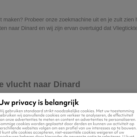
 wilt maken? Probeer onze zoekmachine uit en je zult zie
 naar Dinard en wij zijn ervan overtuigd dat Vliegticktets
je vlucht naar Dinard
Uw privacy is belangrijk
Wij gebruiken standaard strikt noodzakelijke cookies. Met uw toestemming
ebruiken wij aanvullende cookies om verkeer te analyseren, de effectiviteit
an onze advertenties te meten en content en advertenties te personaliseren.
Sommige cookies worden geplaatst door derden en kunnen uw activiteit op
erschillende websites volgen om een profiel van uw interesses op te bouwen.
 kunt alle cookies accepteren, niet-essentiële cookies weigeren of uw
voorkeuren beheren door hieronder de gewenste optie te selecteren. U kunt