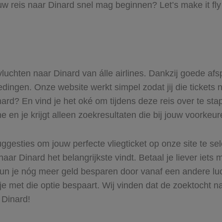
uw reis naar Dinard snel mag beginnen? Let’s make it fl
 vluchten naar Dinard van álle airlines. Dankzij goede afs
iedingen. Onze website werkt simpel zodat jij die tickets 
nard? En vind je het oké om tijdens deze reis over te stap
 en je krijgt alleen zoekresultaten die bij jouw voorkeu
ggesties om jouw perfecte vliegticket op onze site te se
aar Dinard het belangrijkste vindt. Betaal je liever iets
 Kun je nóg meer geld besparen door vanaf een andere l
 je met die optie bespaart. Wij vinden dat de zoektocht na
 Dinard!