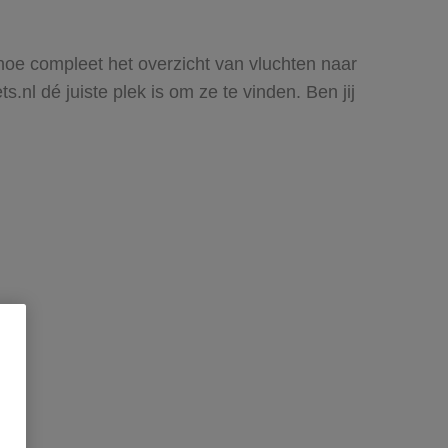
n hoe compleet het overzicht van vluchten naar
.nl dé juiste plek is om ze te vinden. Ben jij