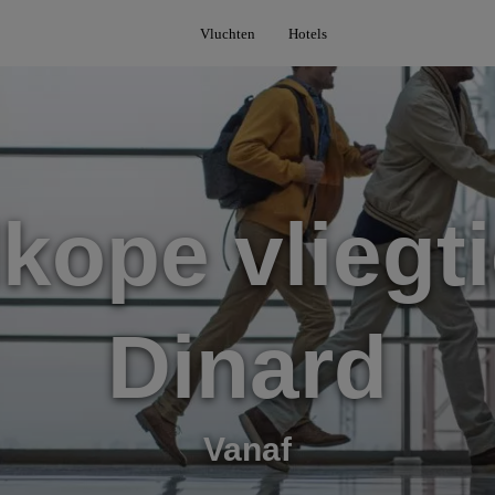
Vluchten
Hotels
kope vliegti
Dinard
Vanaf