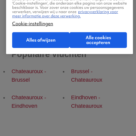
‘Cookie-instellingen’, die onderaan elke pagina van onze website
beschikbaar is. Voor zover onze cookies uw persoonsgegevens
verwerken, verwijzen wij u naar onze
privacyverklaring voor
meer informatie over deze verwerking.
Cookie-instellingen
Alle cookies
Alles afwijzen
accepteren
Populaire vluchten
Chateauroux -
Brussel -
Brussel
Chateauroux
Chateauroux -
Eindhoven -
Eindhoven
Chateauroux