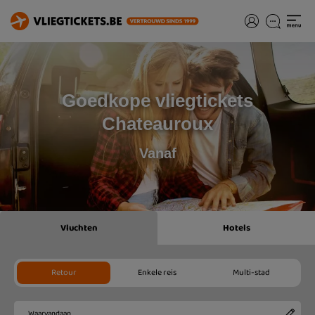
Goedkope vliegtickets
Chateauroux
Vanaf