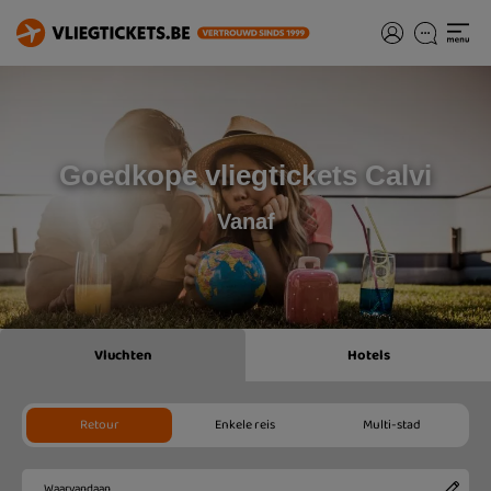
Goedkope vliegtickets Calvi
Vanaf