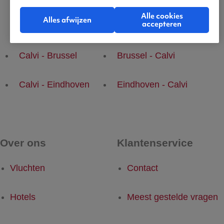
Alle cookies
Alles afwijzen
accepteren
Populaire vluchten
Calvi - Brussel
Brussel - Calvi
Calvi - Eindhoven
Eindhoven - Calvi
Over ons
Klantenservice
Vluchten
Contact
Hotels
Meest gestelde vragen