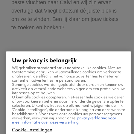
beste vluchten naar Calvi en wij zijn ervan
overtuigd dat Vliegticktets.nl dé juiste plek is
om ze te vinden. Ben jij klaar om jouw tickets
te zoeken en boeken?
Uw privacy is belangrijk
Wij gebruiken standaard strikt noodzakelijke cookies. Met uw
Praktische informatie voor
toestemming gebruiken wij aanvullende cookies om verkeer te
analyseren, de effectiviteit van onze advertenties te meten en
content en advertenties te personaliseren.
je vlucht naar Calvi
Sommige cookies worden geplaatst door derden en kunnen uw
activiteit op verschillende websites volgen om een profiel van uw
interesses op te bouwen.
U kunt alle cookies accepteren, niet-essentiële cookies weigeren
of uw voorkeuren beheren door hieronder de gewenste optie te
selecteren. U kunt uw keuzes op elk moment wijzigen via de link
‘Cookie-instellingen’, die onderaan elke pagina van onze website
beschikbaar is. Voor zover onze cookies uw persoonsgegevens
verwerken, verwijzen wij u naar onze
privacyverklaring voor
meer informatie over deze verwerking.
Cookie-instellingen