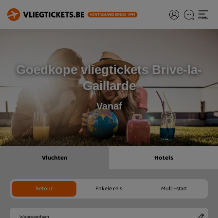
Goedkope vliegtickets Brive-la-
Gaillarde
Vanaf