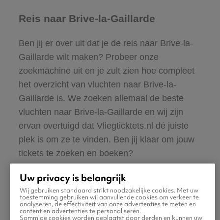
Reis naar Brive-la-Gaillarde
Ben jij er over uit dat je de reis naar Brive-la-
Gaillarde wilt maken? Probeer onze
zoekmachine uit en je zult zien hoe compleet
het overzicht van vluchten naar Brive-la-
Gaillarde is. We zoeken allemaal de beste
vluchten naar Brive-la-Gaillarde en wij zijn
ervan overtuigd dat Vliegticktets.nl dé juiste
plek is om ze te vinden. Ben jij klaar om jouw
tickets te zoeken en boeken?
Uw privacy is belangrijk
Wij gebruiken standaard strikt noodzakelijke cookies. Met uw
toestemming gebruiken wij aanvullende cookies om verkeer te
analyseren, de effectiviteit van onze advertenties te meten en
content en advertenties te personaliseren.
Sommige cookies worden geplaatst door derden en kunnen uw