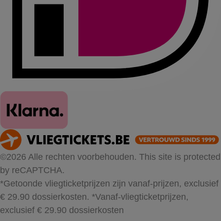
©2026 Alle rechten voorbehouden. This site is protected
by reCAPTCHA.
*Getoonde vliegticketprijzen zijn vanaf-prijzen, exclusief
€ 29.90 dossierkosten.
*Vanaf-vliegticketprijzen,
exclusief € 29.90 dossierkosten