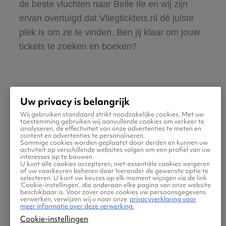
de beste vluchten naar Belle Ile en wij zijn
ervan overtuigd dat Vliegticktets.nl dé juiste
plek is om ze te vinden. Ben jij klaar om jouw
tickets te zoeken en boeken?
Uw privacy is belangrijk
Wij gebruiken standaard strikt noodzakelijke cookies. Met uw
Praktische informatie voor
toestemming gebruiken wij aanvullende cookies om verkeer te
analyseren, de effectiviteit van onze advertenties te meten en
content en advertenties te personaliseren.
je vlucht naar Belle Ile
Sommige cookies worden geplaatst door derden en kunnen uw
activiteit op verschillende websites volgen om een profiel van uw
interesses op te bouwen.
U kunt alle cookies accepteren, niet-essentiële cookies weigeren
of uw voorkeuren beheren door hieronder de gewenste optie te
selecteren. U kunt uw keuzes op elk moment wijzigen via de link
‘Cookie-instellingen’, die onderaan elke pagina van onze website
beschikbaar is. Voor zover onze cookies uw persoonsgegevens
verwerken, verwijzen wij u naar onze
privacyverklaring voor
meer informatie over deze verwerking.
Cookie-instellingen