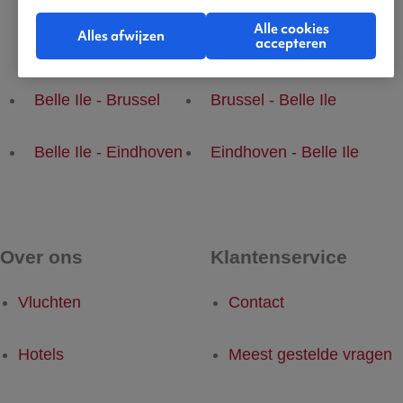
Alle cookies
Alles afwijzen
accepteren
Populaire vluchten
Belle Ile - Brussel
Brussel - Belle Ile
Belle Ile - Eindhoven
Eindhoven - Belle Ile
Over ons
Klantenservice
Vluchten
Contact
Hotels
Meest gestelde vragen