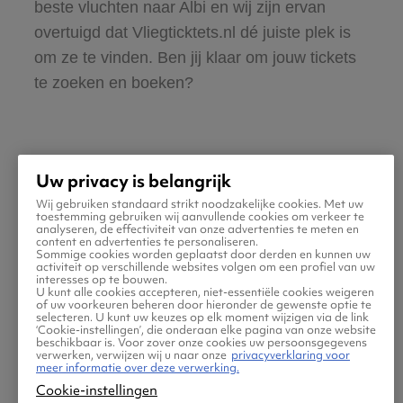
beste vluchten naar Albi en wij zijn ervan
overtuigd dat Vliegticktets.nl dé juiste plek is
om ze te vinden. Ben jij klaar om jouw tickets
te zoeken en boeken?
Uw privacy is belangrijk
Wij gebruiken standaard strikt noodzakelijke cookies. Met uw
Praktische informatie voor
toestemming gebruiken wij aanvullende cookies om verkeer te
analyseren, de effectiviteit van onze advertenties te meten en
content en advertenties te personaliseren.
je vlucht naar Albi
Sommige cookies worden geplaatst door derden en kunnen uw
activiteit op verschillende websites volgen om een profiel van uw
interesses op te bouwen.
U kunt alle cookies accepteren, niet-essentiële cookies weigeren
of uw voorkeuren beheren door hieronder de gewenste optie te
selecteren. U kunt uw keuzes op elk moment wijzigen via de link
‘Cookie-instellingen’, die onderaan elke pagina van onze website
beschikbaar is. Voor zover onze cookies uw persoonsgegevens
verwerken, verwijzen wij u naar onze
privacyverklaring voor
meer informatie over deze verwerking.
Cookie-instellingen