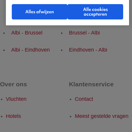
Alle cookies
Alles afwijzen
accepteren
Populaire vluchten
Albi - Brussel
Brussel - Albi
Albi - Eindhoven
Eindhoven - Albi
Over ons
Klantenservice
Vluchten
Contact
Hotels
Meest gestelde vragen