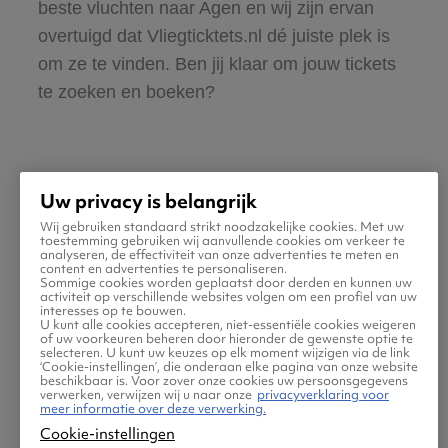
beste vluchten naar Agen en wij zijn ervan
overtuigd dat Vliegticktets.nl dé juiste plek is
om ze te vinden. Ben jij klaar om jouw tickets
te zoeken en boeken?
Uw privacy is belangrijk
Wij gebruiken standaard strikt noodzakelijke cookies. Met uw
Praktische informatie voor
toestemming gebruiken wij aanvullende cookies om verkeer te
analyseren, de effectiviteit van onze advertenties te meten en
content en advertenties te personaliseren.
je vlucht naar Agen
Sommige cookies worden geplaatst door derden en kunnen uw
activiteit op verschillende websites volgen om een profiel van uw
interesses op te bouwen.
U kunt alle cookies accepteren, niet-essentiële cookies weigeren
of uw voorkeuren beheren door hieronder de gewenste optie te
selecteren. U kunt uw keuzes op elk moment wijzigen via de link
‘Cookie-instellingen’, die onderaan elke pagina van onze website
beschikbaar is. Voor zover onze cookies uw persoonsgegevens
verwerken, verwijzen wij u naar onze
privacyverklaring voor
meer informatie over deze verwerking.
Cookie-instellingen