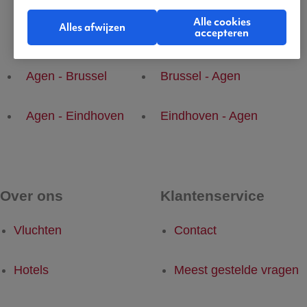
Alle cookies
Alles afwijzen
accepteren
Populaire vluchten
Agen - Brussel
Brussel - Agen
Agen - Eindhoven
Eindhoven - Agen
Over ons
Klantenservice
Vluchten
Contact
Hotels
Meest gestelde vragen