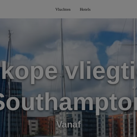
Vluchten
Hotels
kope vliegti
Southampto
Vanaf