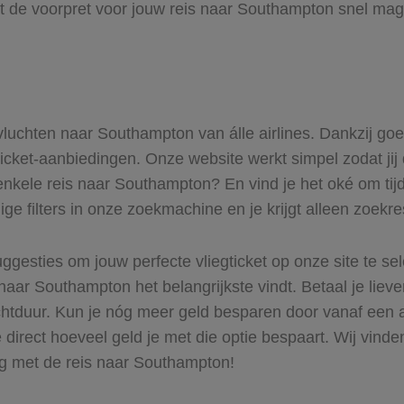
t de voorpret voor jouw reis naar Southampton snel mag 
 vluchten naar Southampton van álle airlines. Dankzij go
gticket-aanbiedingen. Onze website werkt simpel zodat jij
enkele reis naar Southampton? En vind je het oké om tijd
ge filters in onze zoekmachine en je krijgt alleen zoekr
ggesties om jouw perfecte vliegticket op onze site te se
naar Southampton het belangrijkste vindt. Betaal je liev
uchtduur. Kun je nóg meer geld besparen door vanaf een
 direct hoeveel geld je met die optie bespaart. Wij vinde
ag met de reis naar Southampton!