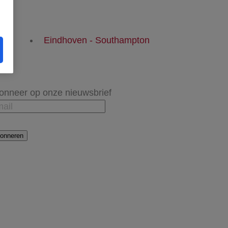
Eindhoven - Southampton
onneer op onze nieuwsbrief
onneren