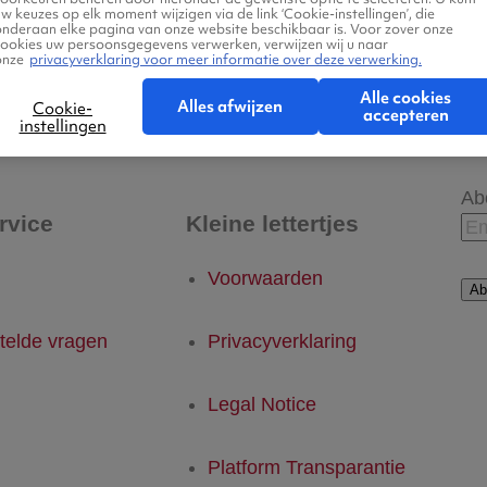
w keuzes op elk moment wijzigen via de link ‘Cookie-instellingen’, die
onderaan elke pagina van onze website beschikbaar is. Voor zover onze
cookies uw persoonsgegevens verwerken, verwijzen wij u naar
onze
privacyverklaring voor meer informatie over deze verwerking.
 - Southampton
Southampton - Eindhoven
Alle cookies
Alles afwijzen
Cookie-
accepteren
instellingen
Ab
rvice
Kleine lettertjes
Voorwaarden
Ab
telde vragen
Privacyverklaring
Legal Notice
Platform Transparantie