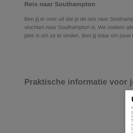
Reis naar Southampton
Ben jij er over uit dat je de reis naar South
vluchten naar Southampton is. We zoeken allem
plek is om ze te vinden. Ben jij klaar om jouw
Praktische informatie voor 
g
v
v
U