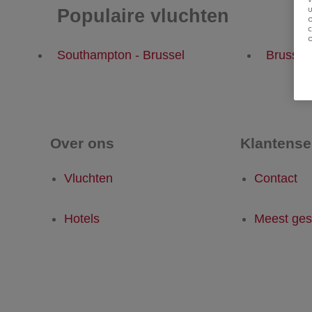
u
Populaire vluchten
Southampton - Brussel
Brussel
Over ons
Klantense
Vluchten
Contact
Hotels
Meest ges