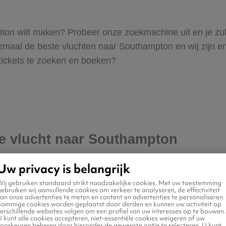
ampton wilt maken? Probeer onze zoekmachine uit en je zu
aal de beste vluchten naar Southampton en wij zijn ervan
 tickets te zoeken en boeken?
je vlucht naar Southampton
Uw privacy is belangrijk
Wij gebruiken standaard strikt noodzakelijke cookies. Met uw toestemming
ebruiken wij aanvullende cookies om verkeer te analyseren, de effectiviteit
an onze advertenties te meten en content en advertenties te personaliseren.
Sommige cookies worden geplaatst door derden en kunnen uw activiteit op
erschillende websites volgen om een profiel van uw interesses op te bouwen.
 kunt alle cookies accepteren, niet-essentiële cookies weigeren of uw
voorkeuren beheren door hieronder de gewenste optie te selecteren. U kunt