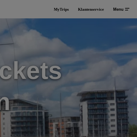
MyTrips
Klantenservice
Menu
ckets
n