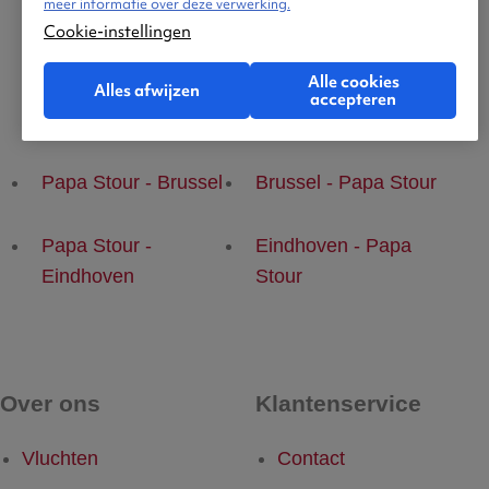
meer informatie over deze verwerking.
Cookie-instellingen
Alle cookies
Alles afwijzen
accepteren
Populaire vluchten
Papa Stour - Brussel
Brussel - Papa Stour
Papa Stour -
Eindhoven - Papa
Eindhoven
Stour
Over ons
Klantenservice
Vluchten
Contact