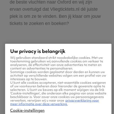
de beste vluchten naar Oxford en wij zijn
ervan overtuigd dat Vliegticktets.nl dé juiste
plek is om ze te vinden. Ben jij klaar om jouw
tickets te zoeken en boeken?
Uw privacy is belangrijk
Wij gebruiken standaard strikt noodzakelijke cookies. Met uw
Praktische informatie voor
toestemming gebruiken wij aanvullende cookies om verkeer te
analyseren, de effectiviteit van onze advertenties te meten en
content en advertenties te personaliseren.
je vlucht naar Oxford
Sommige cookies worden geplaatst door derden en kunnen uw
activiteit op verschillende websites volgen om een profiel van uw
interesses op te bouwen.
U kunt alle cookies accepteren, niet-essentiële cookies weigeren
of uw voorkeuren beheren door hieronder de gewenste optie te
selecteren. U kunt uw keuzes op elk moment wijzigen via de link
‘Cookie-instellingen’, die onderaan elke pagina van onze website
beschikbaar is. Voor zover onze cookies uw persoonsgegevens
verwerken, verwijzen wij u naar onze
privacyverklaring voor
meer informatie over deze verwerking.
Cookie-instellingen