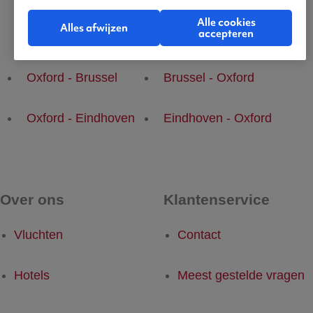
Alle cookies
Alles afwijzen
accepteren
Populaire vluchten
Oxford - Brussel
Brussel - Oxford
Oxford - Eindhoven
Eindhoven - Oxford
Over ons
Klantenservice
Vluchten
Contact
Hotels
Meest gestelde vragen