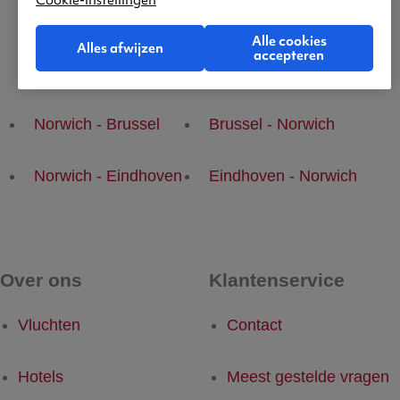
Cookie-instellingen
Alle cookies
Alles afwijzen
accepteren
Populaire vluchten
Norwich - Brussel
Brussel - Norwich
Norwich - Eindhoven
Eindhoven - Norwich
Over ons
Klantenservice
Vluchten
Contact
Hotels
Meest gestelde vragen