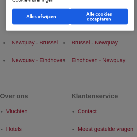
Cookie-instellingen
Alle cookies
Alles afwijzen
accepteren
Populaire vluchten
Newquay - Brussel
Brussel - Newquay
Newquay - Eindhoven
Eindhoven - Newquay
Over ons
Klantenservice
Vluchten
Contact
Hotels
Meest gestelde vragen