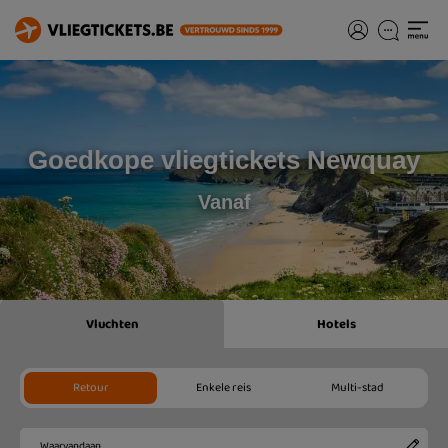
Goedkope vliegtickets Newquay
Vanaf