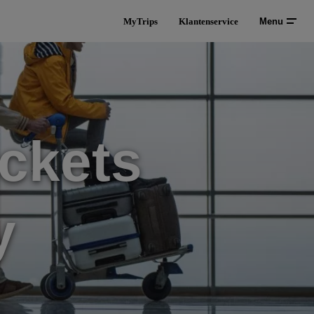
MyTrips
Klantenservice
Menu
ckets
y