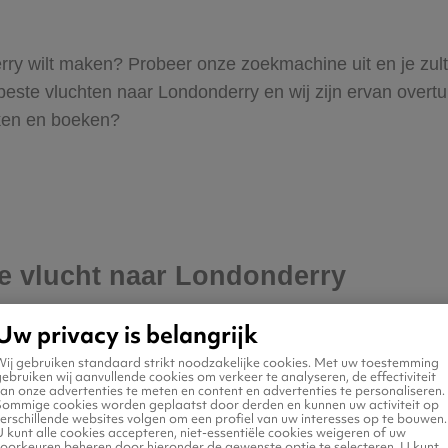
nderry wilt maken? Probeer onze zoekmachine uit en je zul
te vluchten naar Londonderry en wij zijn ervan overtuigd
oeken en boeken?
je vlucht naar Londonderry
Uw privacy is belangrijk
Wij gebruiken standaard strikt noodzakelijke cookies. Met uw toestemming
ebruiken wij aanvullende cookies om verkeer te analyseren, de effectiviteit
an onze advertenties te meten en content en advertenties te personaliseren.
Sommige cookies worden geplaatst door derden en kunnen uw activiteit op
erschillende websites volgen om een profiel van uw interesses op te bouwen.
 kunt alle cookies accepteren, niet-essentiële cookies weigeren of uw
voorkeuren beheren door hieronder de gewenste optie te selecteren. U kunt