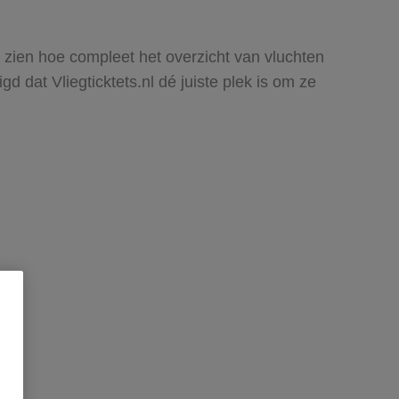
t zien hoe compleet het overzicht van vluchten
 dat Vliegticktets.nl dé juiste plek is om ze