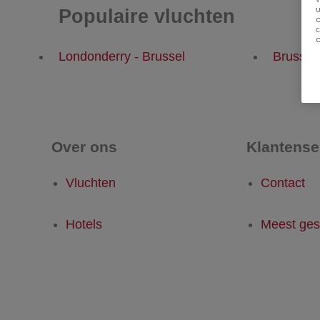
u
Populaire vluchten
Londonderry - Brussel
Brussel
Over ons
Klantense
Vluchten
Contact
Hotels
Meest ges