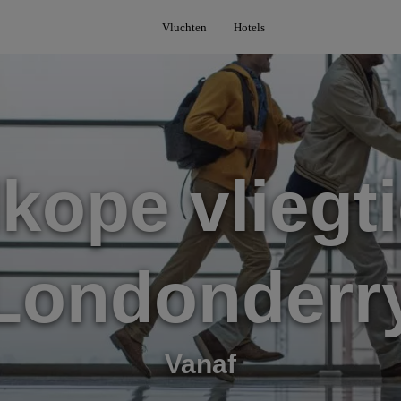
Vluchten
Hotels
kope vliegti
Londonderr
Vanaf