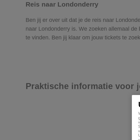
Reis naar Londonderry
Ben jij er over uit dat je de reis naar Londo
naar Londonderry is. We zoeken allemaal de bes
te vinden. Ben jij klaar om jouw tickets te z
Praktische informatie voor 
g
v
v
U