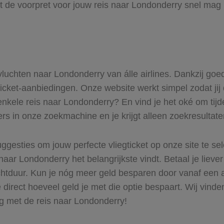
t de voorpret voor jouw reis naar Londonderry snel mag 
 vluchten naar Londonderry van álle airlines. Dankzij goe
gticket-aanbiedingen. Onze website werkt simpel zodat jij
enkele reis naar Londonderry? En vind je het oké om tijde
ers in onze zoekmachine en je krijgt alleen zoekresultat
ggesties om jouw perfecte vliegticket op onze site te se
naar Londonderry het belangrijkste vindt. Betaal je lieve
uchtduur. Kun je nóg meer geld besparen door vanaf een
 direct hoeveel geld je met die optie bespaart. Wij vinde
ag met de reis naar Londonderry!