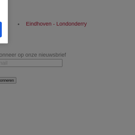
Eindhoven - Londonderry
onneer op onze nieuwsbrief
onneren