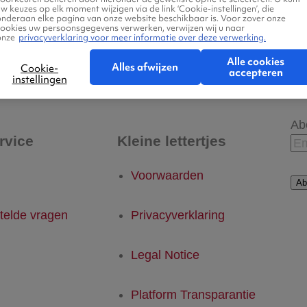
w keuzes op elk moment wijzigen via de link ‘Cookie-instellingen’, die
onderaan elke pagina van onze website beschikbaar is. Voor zover onze
cookies uw persoonsgegevens verwerken, verwijzen wij u naar
onze
privacyverklaring voor meer informatie over deze verwerking.
 - Londonderry
Londonderry - Eindhoven
Alle cookies
Alles afwijzen
Cookie-
accepteren
instellingen
Ab
rvice
Kleine lettertjes
Voorwaarden
Ab
telde vragen
Privacyverklaring
Legal Notice
Platform Transparantie