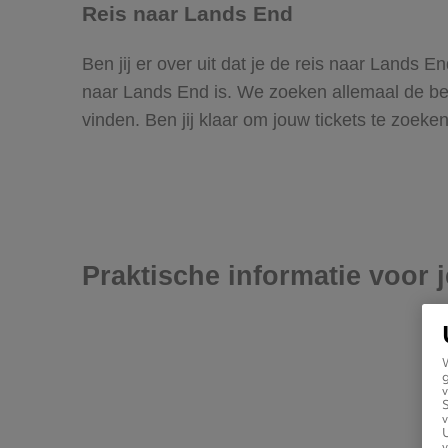
Reis naar Lands End
Ben jij er over uit dat je de reis naar Lands
naar Lands End is. We zoeken allemaal de beste
vinden. Ben jij klaar om jouw tickets te zoek
Praktische informatie voor 
g
v
v
U