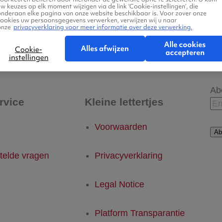
w keuzes op elk moment wijzigen via de link ‘Cookie-instellingen’, die
onderaan elke pagina van onze website beschikbaar is. Voor zover onze
cookies uw persoonsgegevens verwerken, verwijzen wij u naar
onze
privacyverklaring voor meer informatie over deze verwerking.
 - Lands End
Lands End - Eindhoven
Alle cookies
Alles afwijzen
Cookie-
accepteren
instellingen
Ab
rvice
Kleine lettertjes
Voorwaarden
Ab
telde vragen
Privacyverklaring
Legal Notice
Platform Transparantie