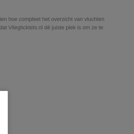
zien hoe compleet het overzicht van vluchten
 Vliegticktets.nl dé juiste plek is om ze te