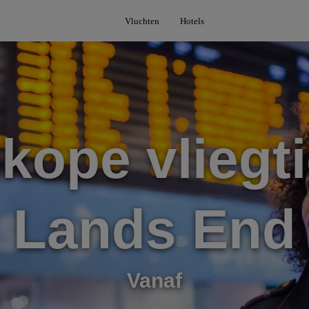
Vluchten
Hotels
kope vliegti
Lands End
Vanaf