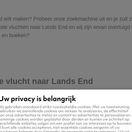
 End wilt maken? Probeer onze zoekmachine uit en je zult 
 vluchten naar Lands End en wij zijn ervan overtuigd dat
en en boeken?
je vlucht naar Lands End
Uw privacy is belangrijk
Wij gebruiken standaard strikt noodzakelijke cookies. Met uw toestemming
ebruiken wij aanvullende cookies om verkeer te analyseren, de effectiviteit
an onze advertenties te meten en content en advertenties te personaliseren.
Sommige cookies worden geplaatst door derden en kunnen uw activiteit op
erschillende websites volgen om een profiel van uw interesses op te bouwen.
 kunt alle cookies accepteren, niet-essentiële cookies weigeren of uw
voorkeuren beheren door hieronder de gewenste optie te selecteren. U kunt