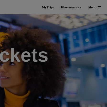
MyTrips
Klantenservice
Menu
ckets