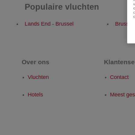
u
Populaire vluchten
Lands End - Brussel
Brussel
Over ons
Klantense
Vluchten
Contact
Hotels
Meest ges