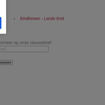
Eindhoven - Lands End
onneer op onze nieuwsbrief
onneren