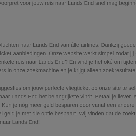
voorpret voor jouw reis naar Lands End snel mag beginne
 vluchten naar Lands End van álle airlines. Dankzij goed
gticket-aanbiedingen. Onze website werkt simpel zodat jij
enkele reis naar Lands End? En vind je het oké om tijdens
ers in onze zoekmachine en je krijgt alleen zoekresultat
ggesties om jouw perfecte vliegticket op onze site te se
naar Lands End het belangrijkste vindt. Betaal je liever 
r. Kun je nóg meer geld besparen door vanaf een ander
el geld je met die optie bespaart. Wij vinden dat de zoek
s naar Lands End!